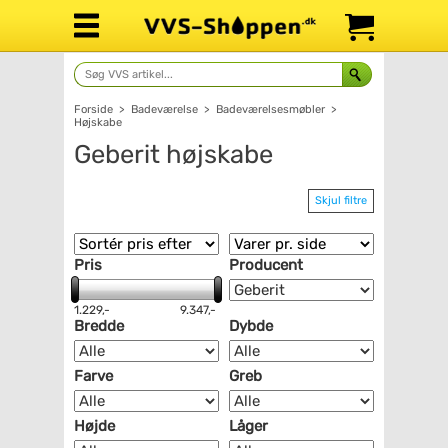
Forside
>
Badeværelse
>
Badeværelsesmøbler
>
Højskabe
Geberit højskabe
Skjul filtre
Pris
Producent
1.229,-
9.347,-
Bredde
Dybde
Farve
Greb
Højde
Låger