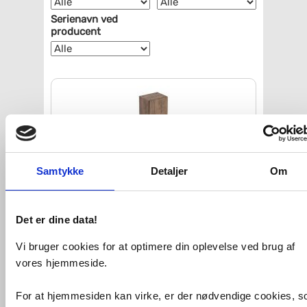
Serienavn ved
producent
Samtykke
Detaljer
Om
Det er dine data!
Geberit Icon 36 højskab m/låge
-
Nøddetræ
Vi bruger cookies for at optimere din oplevelse ved brug af
vores hjemmeside.
VVS nr. 780154027
Levering 5-10 dage
Fragt 0,-
For at hjemmesiden kan virke, er der nødvendige cookies, 
Køb
5.838,-