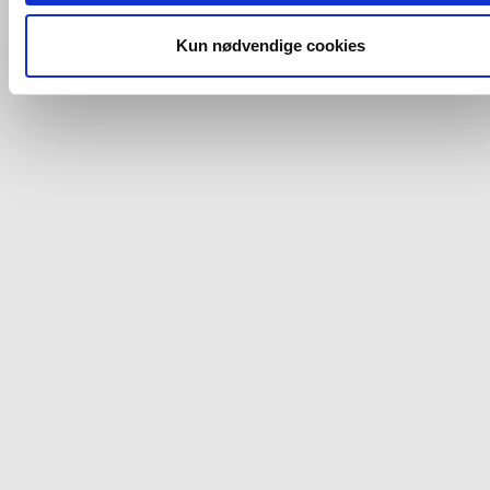
og fra nedenfor. Til enhver tid er det ligeledes muligt, at ændr
dit samtykke, hvis du måtte ønske det.
Kun nødvendige cookies
Du kan se mere om, hvordan vi behandler dine
personoplysninger, ved at klikke
her
.