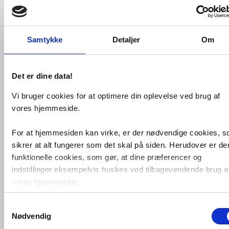
Samtykke
Detaljer
Om
Det er dine data!
Vi bruger cookies for at optimere din oplevelse ved brug af
Eglo Tamara 1 LED Spot 3 -
Hvid
vores hjemmeside.
VVS nr. EGLO-31263
Levering 3-5 dage
For at hjemmesiden kan virke, er der nødvendige cookies, 
Fragt 65,-
sikrer at alt fungerer som det skal på siden. Herudover er de
Køb
811,-
funktionelle cookies, som gør, at dine præferencer og
indstillinger eksempelvis huskes ved tilbagevendende brug a
vores hjemmeside.
Samtykkevalg
Foruden nødvendige og funktionelle cookies er der statistisk
Nødvendig
cookies. Disse bruger vi bl.a. til at måle trafik, omsætning,