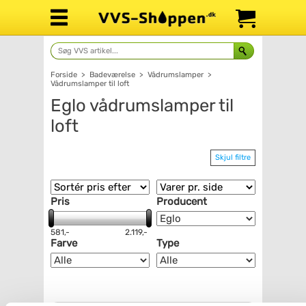
Forside
>
Badeværelse
>
Vådrumslamper
>
Vådrumslamper til loft
Eglo vådrumslamper til
loft
Skjul filtre
Pris
Producent
581,-
2.119,-
Farve
Type