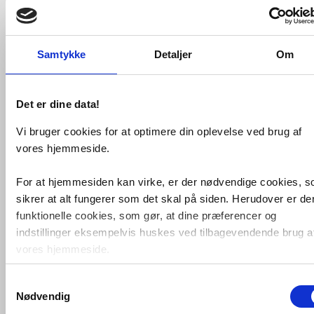
Samtykke
Detaljer
Om
Det er dine data!
Vi bruger cookies for at optimere din oplevelse ved brug af
Gustavsberg belysning til
spejl og
vores hjemmeside.
spejlskab - 30 cm -
Krom
For at hjemmesiden kan virke, er der nødvendige cookies, 
VVS nr. 784428914
Levering 5-10 dage
sikrer at alt fungerer som det skal på siden. Herudover er de
Fragt 99,-
funktionelle cookies, som gør, at dine præferencer og
Køb
1.218,-
indstillinger eksempelvis huskes ved tilbagevendende brug a
vores hjemmeside.
Kan du ikke finde VVS artiklen - søg i
feltet herunder.
Samtykkevalg
Foruden nødvendige og funktionelle cookies er der statistisk
Nødvendig
cookies. Disse bruger vi bl.a. til at måle trafik, omsætning,