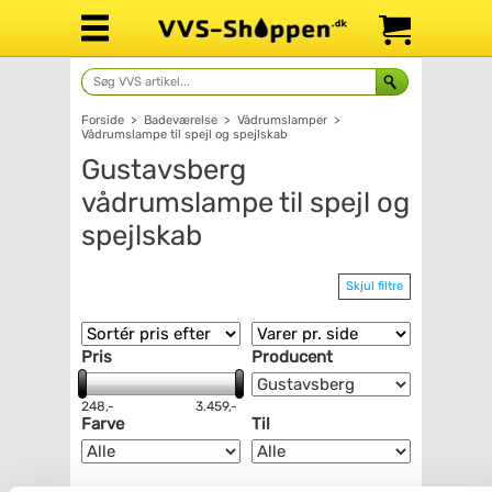
Forside
>
Badeværelse
>
Vådrumslamper
>
Vådrumslampe til spejl og spejlskab
Gustavsberg
vådrumslampe til spejl og
spejlskab
Skjul filtre
Pris
Producent
248,-
3.459,-
Farve
Til