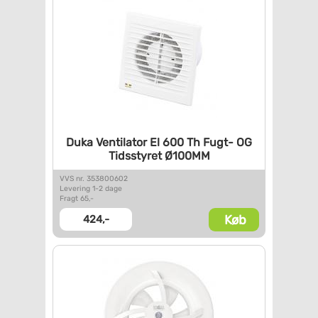
Duka Ventilator El 600 Th
Fugt- OG
Tidsstyret Ø100MM
VVS nr. 353800602
Levering 1-2 dage
Fragt 65,-
Køb
424,-