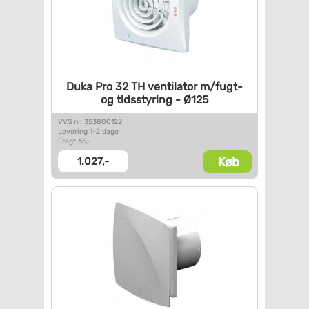
Duka Pro 32 TH ventilator
m/fugt-
og tidsstyring - Ø125
VVS nr. 353800122
Levering 1-2 dage
Fragt 65,-
Køb
1.027,-