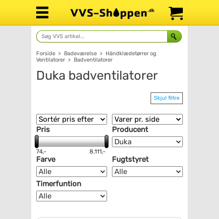
Forside
>
Badeværelse
>
Håndklædetørrer og
Ventilatorer
>
Badventilatorer
Duka badventilatorer
Skjul filtre
Pris
Producent
74,-
8.111,-
Farve
Fugtstyret
Timerfuntion