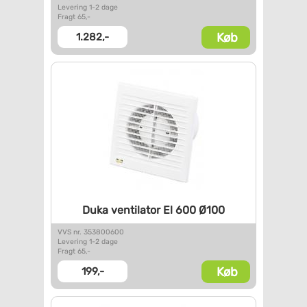
Levering 1-2 dage
Fragt 65,-
Køb
1.282,-
Duka ventilator El 600 Ø100
VVS nr. 353800600
Levering 1-2 dage
Fragt 65,-
Køb
199,-