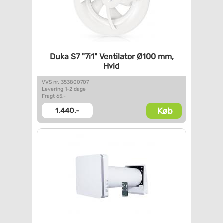
Duka S7 "7i1" Ventilator Ø100
mm,
Hvid
VVS nr. 353800707
Levering 1-2 dage
Fragt 65,-
Køb
1.440,-