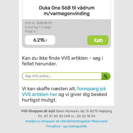
Duka One S6B til vådrum
m/varmegenvinding
VVS nr. 358878170
Levering 1-2 dage
Fragt 0,-
Køb
6.215,-
Kan du ikke finde VVS artiklen - søg i
feltet herunder.
Vi kan skaffe næsten alt,
forespørg på
VVS artiklen her
og vi giver dig besked
hurtigst muligt.
VVS-Shoppen.dk ApS
Søren Nymarks Vej 15
8270 Højbjerg
Tlf.: 87 37 40 30
CVR nr.: 28 33 18 94
mail@vvs-shoppen.dk
Handelsbetingelser
Returvarer
Privatlivs- og cookiepolitik