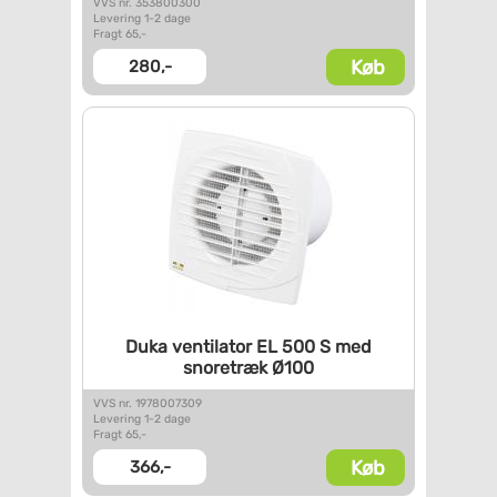
VVS nr. 353800300
Levering 1-2 dage
Fragt 65,-
Køb
280,-
Duka ventilator EL 500 S med
snoretræk Ø100
VVS nr. 1978007309
Levering 1-2 dage
Fragt 65,-
Køb
366,-