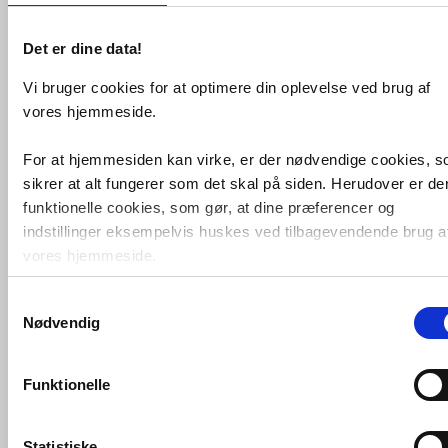
Det er dine data!
Vi bruger cookies for at optimere din oplevelse ved brug af
vores hjemmeside.
Duka ventilationsrør Ø100 x
500 mm
For at hjemmesiden kan virke, er der nødvendige cookies, 
VVS nr. 1978005741
sikrer at alt fungerer som det skal på siden. Herudover er de
Levering 1-2 dage
Fragt 65,-
funktionelle cookies, som gør, at dine præferencer og
Køb
84,-
indstillinger eksempelvis huskes ved tilbagevendende brug a
vores hjemmeside.
Samtykkevalg
Foruden nødvendige og funktionelle cookies er der statistisk
Nødvendig
cookies. Disse bruger vi bl.a. til at måle trafik, omsætning,
konverteringsfrekevenser og lignende. Endelig er der
marketingcookies, som vi bruger til at målrette vores
Funktionelle
markedsføring med henblik på annonceindhold, som giver
mening for den enkelte af vores kunder.
Statistiske