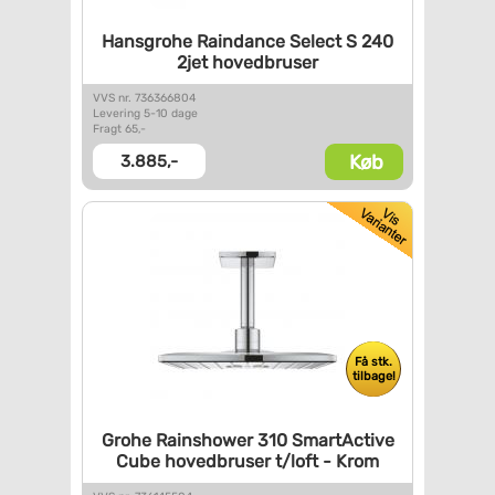
Hansgrohe Raindance Select S
240
2jet hovedbruser
VVS nr. 736366804
Levering 5-10 dage
Fragt 65,-
Køb
3.885,-
Få stk.
tilbage!
Grohe Rainshower 310
SmartActive
Cube hovedbruser
t/loft - Krom