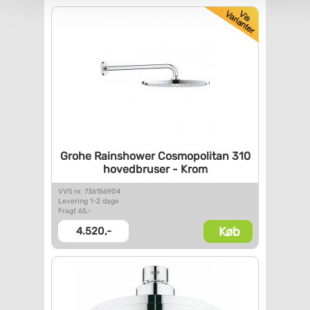
Grohe Rainshower Cosmopolitan
310
hovedbruser - Krom
VVS nr. 736156904
Levering 1-2 dage
Fragt 65,-
Køb
4.520,-