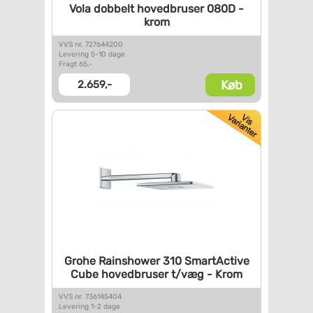
Vola dobbelt hovedbruser 080D
-
krom
VVS nr. 727644200
Levering 5-10 dage
Fragt 65,-
Køb
2.659,-
Grohe Rainshower 310
SmartActive
Cube hovedbruser
t/væg - Krom
VVS nr. 736145404
Levering 1-2 dage