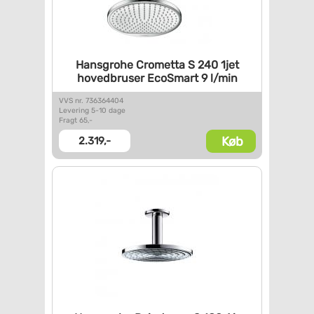
Hansgrohe Crometta S 240 1jet
hovedbruser EcoSmart 9 l/min
VVS nr. 736364404
Levering 5-10 dage
Fragt 65,-
Køb
2.319,-