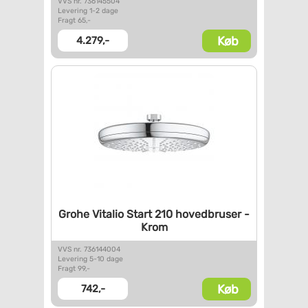
VVS nr. 736145504
Levering 1-2 dage
Fragt 65,-
Køb
4.279,-
Grohe Vitalio Start 210
hovedbruser -
Krom
VVS nr. 736144004
Levering 5-10 dage
Fragt 99,-
Køb
742,-