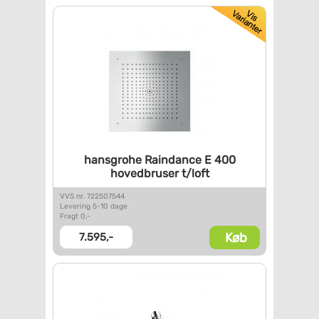
hansgrohe Raindance E 400
hovedbruser t/loft
VVS nr. 722507544
Levering 5-10 dage
Fragt 0,-
Køb
7.595,-