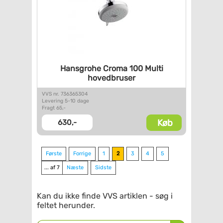
Hansgrohe Croma 100 Multi
hovedbruser
VVS nr. 736365304
Levering 5-10 dage
Fragt 65,-
Køb
630,-
Første
Forrige
1
2
3
4
5
... af 7
Næste
Sidste
Kan du ikke finde VVS artiklen - søg i
feltet herunder.