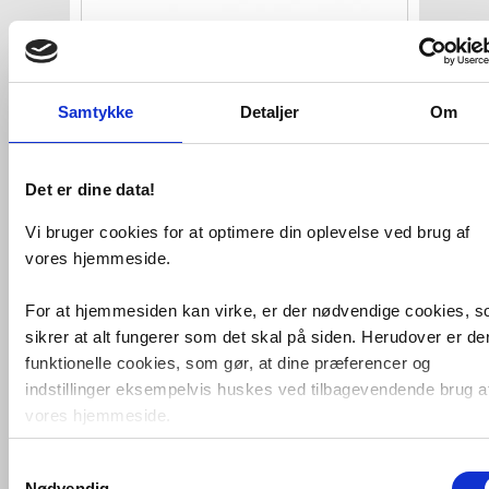
Damixa Pine hovedbruser
200x200
mm - Krom
VVS nr. 736357104
Samtykke
Detaljer
Om
Levering 5-10 dage
Fragt 65,-
Køb
849,-
Det er dine data!
Vi bruger cookies for at optimere din oplevelse ved brug af
vores hjemmeside.
For at hjemmesiden kan virke, er der nødvendige cookies, 
sikrer at alt fungerer som det skal på siden. Herudover er de
funktionelle cookies, som gør, at dine præferencer og
indstillinger eksempelvis huskes ved tilbagevendende brug a
vores hjemmeside.
Damixa Silhouet hovedbruser
Ø250
mm
Samtykkevalg
Foruden nødvendige og funktionelle cookies er der statistisk
Nødvendig