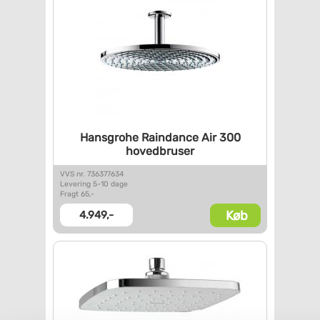
Hansgrohe Raindance Air 300
hovedbruser
VVS nr. 736377634
Levering 5-10 dage
Fragt 65,-
Køb
4.949,-