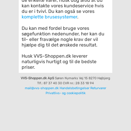
de enkelte varer, husk dog altid at du
kan kontakte vores kundeservice hvis
du er i tvivl. Du kan også se vores
komplette brusesystemer
.
Du kan med fordel bruge vores
søgefunktion nedenunder, her kan du
til- eller fravælge nogle krav der vil
hjælpe dig til det ønskede resultat.
Husk VVS-Shoppen.dk leverer
naturligvis hurtigt og til de bedste
priser.
VVS-Shoppen.dk ApS
Søren Nymarks Vej 15
8270 Højbjerg
Tlf.: 87 37 40 30
CVR nr.: 28 33 18 94
mail@vvs-shoppen.dk
Handelsbetingelser
Returvarer
Privatlivs- og cookiepolitik