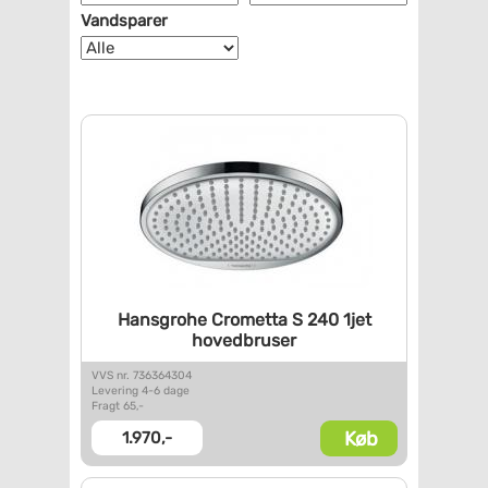
Vandsparer
Hansgrohe Crometta S 240 1jet
hovedbruser
VVS nr. 736364304
Levering 4-6 dage
Fragt 65,-
Køb
1.970,-