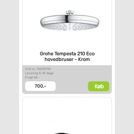
Grohe Tempesta 210 Eco
hovedbruser - Krom
VVS nr. 736170114
Levering 5-10 dage
Fragt 65,-
Køb
700,-