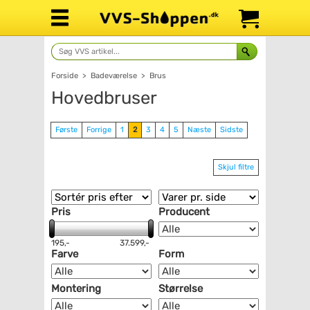
Forside
>
Badeværelse
>
Brus
Hovedbruser
Første
Forrige
1
2
3
4
5
Næste
Sidste
Skjul filtre
Pris
Producent
195,-
37.599,-
Farve
Form
Montering
Størrelse