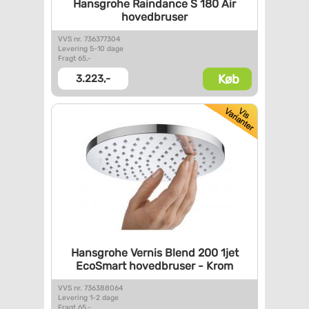
Hansgrohe Raindance S 180 Air
hovedbruser
VVS nr. 736377304
Levering 5-10 dage
Fragt 65,-
Køb
3.223,-
Hansgrohe Vernis Blend 200
1jet
EcoSmart hovedbruser -
Krom
VVS nr. 736388064
Levering 1-2 dage
Fragt 65,-