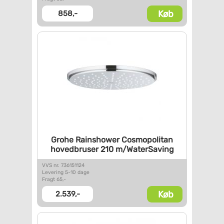
Køb
858,-
Grohe Rainshower Cosmopolitan
hovedbruser 210 m/WaterSaving
VVS nr. 736151124
Levering 5-10 dage
Fragt 65,-
Køb
2.539,-