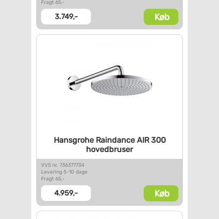
Fragt 65,-
Køb
3.749,-
Hansgrohe Raindance AIR 300
hovedbruser
VVS nr. 736377734
Levering 5-10 dage
Fragt 65,-
Køb
4.959,-