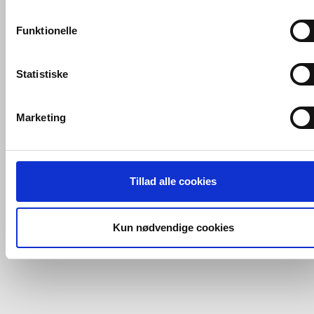
konverteringsfrekevenser og lignende. Endelig er der
marketingcookies, som vi bruger til at målrette vores
Funktionelle
markedsføring med henblik på annonceindhold, som giver
mening for den enkelte af vores kunder.
Statistiske
VVS-Shoppen.dk bruger både egne cookies og tredjeparts
cookies. Ved at klikke 'Vis detaljer' nedenfor kan du se hvilk
Marketing
tredjeparts cookies, som vores hjemmeside benytter.
Hvis du accepterer alle cookies, så giver du samtykke til de
ovenfor nævnte formål med de pågældende cookies. Du har
Tillad alle cookies
imidlertid også mulighed for at vælge bestemte cookie-typer t
og fra nedenfor. Til enhver tid er det ligeledes muligt, at ændr
dit samtykke, hvis du måtte ønske det.
Kun nødvendige cookies
Du kan se mere om, hvordan vi behandler dine
personoplysninger, ved at klikke
her
.