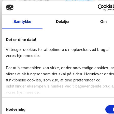
Antal
Fragt: 65,-
Fås i 3 varianter
Køb
39,-
Samtykke
Detaljer
Om
VVS-nummer:
048092306
Leveringstid:
1-2 hverdage
Fri fragt fra 4.995,-
Det er dine data!
Vi bruger cookies for at optimere din oplevelse ved brug af
Vinkel 90° 3/4" muffe/nippel Rødgods
vores hjemmeside.
Silicium Bronze
For at hjemmesiden kan virke, er der nødvendige cookies, 
VVS-Shoppen.dk ApS
Søren Nymarks Vej 15
8270 Højbjerg
sikrer at alt fungerer som det skal på siden. Herudover er de
Tlf.: 87 37 40 30
CVR nr.: 28 33 18 94
mail@vvs-shoppen.dk
Handelsbetingelser
Returvarer
funktionelle cookies, som gør, at dine præferencer og
Privatlivs- og cookiepolitik
indstillinger eksempelvis huskes ved tilbagevendende brug a
vores hjemmeside.
Samtykkevalg
Foruden nødvendige og funktionelle cookies er der statistisk
Nødvendig
cookies. Disse bruger vi bl.a. til at måle trafik, omsætning,