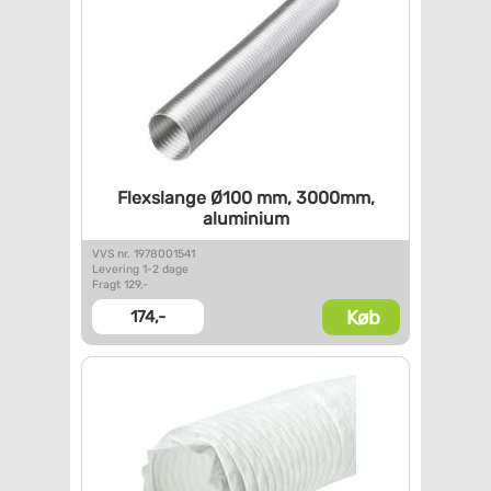
Flexslange Ø100 mm, 3000mm,
g
aluminium
VVS nr. 1978001541
Levering 1-2 dage
Fragt 129,-
Køb
174,-