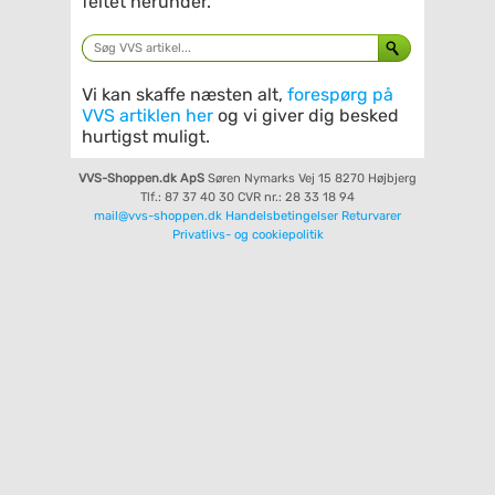
feltet herunder.
Vi kan skaffe næsten alt,
forespørg på
VVS artiklen her
og vi giver dig besked
hurtigst muligt.
VVS-Shoppen.dk ApS
Søren Nymarks Vej 15
8270 Højbjerg
Tlf.: 87 37 40 30
CVR nr.: 28 33 18 94
mail@vvs-shoppen.dk
Handelsbetingelser
Returvarer
Privatlivs- og cookiepolitik