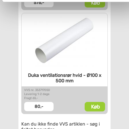
Køb
Du kan se mere om, hvordan vi behandler dine
576,-
personoplysninger, ved at klikke
her
.
Duka ventilationsrør hvid -
Ø100 x
500 mm
VVS nr. 353717050
Levering 1-2 dage
Fragt 65,-
Køb
80,-
Kan du ikke finde VVS artiklen - søg i