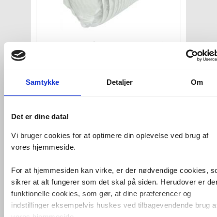
Flexslange Ø102 x 6000 mm hvid
VVS nr. 9378000160
Levering 1-2 dage
Fragt 65,-
Samtykke
Detaljer
Om
Køb
115,-
Det er dine data!
Vi bruger cookies for at optimere din oplevelse ved brug af
vores hjemmeside.
For at hjemmesiden kan virke, er der nødvendige cookies, 
sikrer at alt fungerer som det skal på siden. Herudover er de
funktionelle cookies, som gør, at dine præferencer og
indstillinger eksempelvis huskes ved tilbagevendende brug a
Flexslange Ø150 mm, længde
3000
vores hjemmeside.