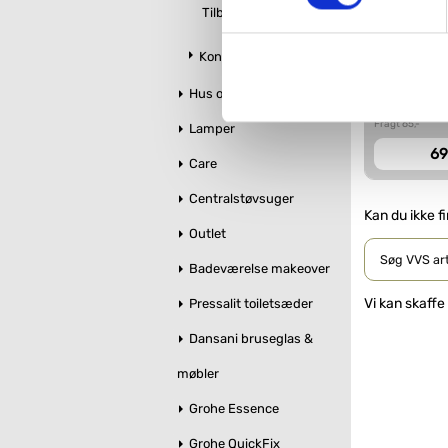
VVS-Shoppen.dk bruger både e
Tilbehør
tredjeparts cookies, som vo
Duka TT 
Kondensatpumper
Hvis du accepterer alle cook
Hus og Have
VVS nr. 353801
imidlertid også mulighed for a
Levering 1-2 d
ændre i dit samtykke, hvis d
Fragt 65,-
Lamper
69
Care
Du kan se mere om, hvordan 
Centralstøvsuger
Kan du ikke f
Outlet
Badeværelse makeover
Vi kan skaffe
Pressalit toiletsæder
Dansani bruseglas &
møbler
Grohe Essence
Grohe QuickFix