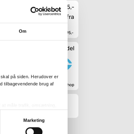
Fragt fra 45,-
Om
Fri fragt fra 4.995,-
nalventilator -
5 mm
Sikker handel
Køb
 skal på siden. Herudover er
ed tilbagevendende brug af
Godkendt webshop
l at måle trafik, omsætning,
målrette vores markedsføring
Marketing