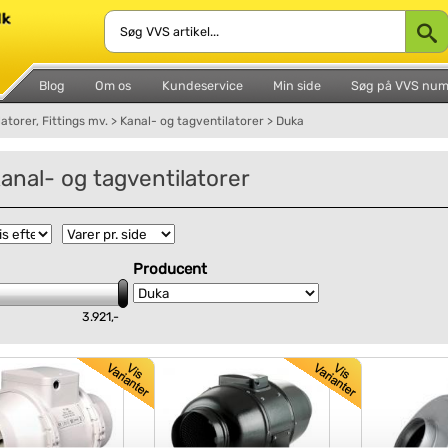
Blog
Om os
Kundeservice
Min side
Søg på VVS nu
latorer, Fittings mv.
>
Kanal- og tagventilatorer
>
Duka
anal- og tagventilatorer
Producent
3.921,-