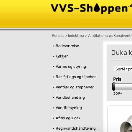
Forside
>
Indeklima
>
Ventilationsrør, Kanalventi
Badeværelse
Duka k
Køkken
Varme og styring
Rør, fittings og tilbehør
Pris
Ventiler og stophaner
369,-
Vandbehandling
Vandforsyning
Afløb og kloak
Regnvandshåndtering