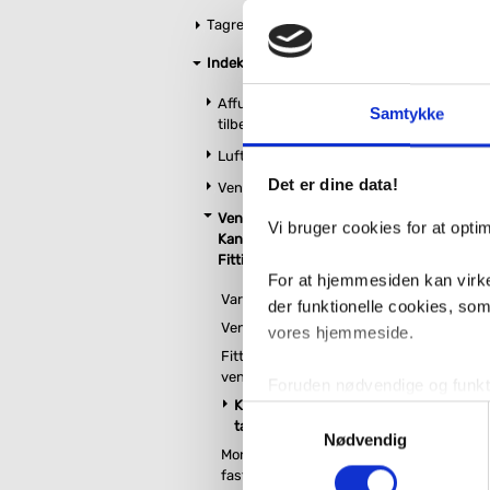
Tagrender
Indeklima
Affugtere og
Samtykke
tilbehør
Duka EL
Luftrensere
Det er dine data!
Ventilatorer
VVS nr. 353801
Levering 1-2 d
Ventilationsrør,
Fragt 65,-
Vi bruger cookies for at opt
Kanalventilatorer,
36
Fittings mv.
For at hjemmesiden kan virke
Varmegenvindingsanlæg
der funktionelle cookies, so
Ventilationsrør
vores hjemmeside.
Fittings til
ventilationsrør
Foruden nødvendige og funktio
Kanal- og
konverteringsfrekevenser og 
Samtykkevalg
tagventilatorer
med henblik på annonceindhol
Nødvendig
Montering og
fastgørelse