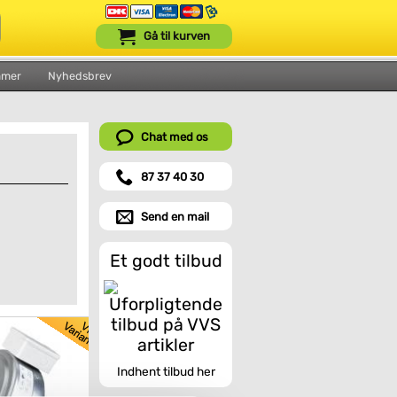
Gå til kurven
mmer
Nyhedsbrev
Chat med os
87 37 40 30
Send en mail
Et godt tilbud
Indhent tilbud her