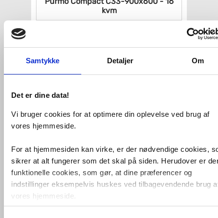
Purmo Compact C33-900x600 - 16
kvm
VVS nr. 328696106
Levering 1-2 dage
Fragt 99,-
Køb
2.005,-
Samtykke
Detaljer
Om
Det er dine data!
Vi bruger cookies for at optimere din oplevelse ved brug af
vores hjemmeside.
For at hjemmesiden kan virke, er der nødvendige cookies, 
sikrer at alt fungerer som det skal på siden. Herudover er de
funktionelle cookies, som gør, at dine præferencer og
Purmo Compact C21-600-400MM -
indstillinger eksempelvis huskes ved tilbagevendende brug a
5 kvm
vores hjemmeside.
VVS nr. 328663104
Levering 1-2 dage
Fragt 65,-