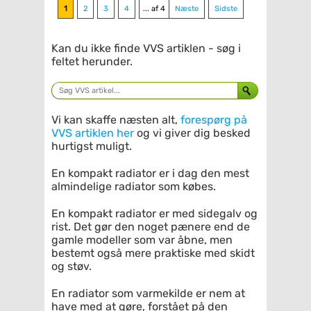
1
2
3
4
... af 4
Næste
Sidste
Kan du ikke finde VVS artiklen - søg i
feltet herunder.
Vi kan skaffe næsten alt,
forespørg på
VVS artiklen her
og vi giver dig besked
hurtigst muligt.
En kompakt radiator er i dag den mest
almindelige radiator som købes.
En kompakt radiator er med sidegalv og
rist. Det gør den noget pænere end de
gamle modeller som var åbne, men
bestemt også mere praktiske med skidt
og støv.
En radiator som varmekilde er nem at
have med at gøre, forstået på den