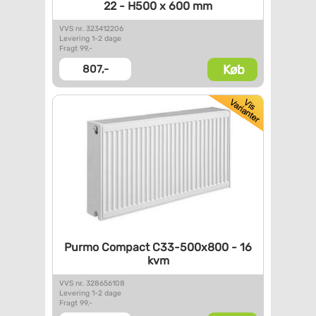
22 - H500 x 600
mm
VVS nr. 323412206
Levering 1-2 dage
Fragt 99,-
Køb
807,-
Purmo Compact C33-500x800 - 16
kvm
VVS nr. 328656108
Levering 1-2 dage
Fragt 99,-