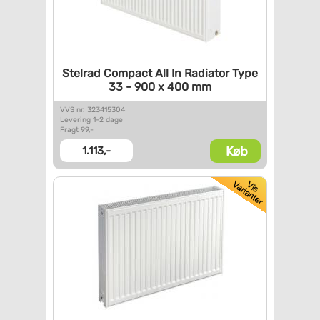
Stelrad Compact All In
Radiator Type
33 - 900 x 400
mm
VVS nr. 323415304
Levering 1-2 dage
Fragt 99,-
Køb
1.113,-