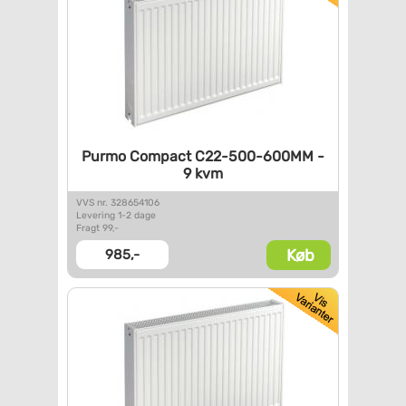
Purmo Compact C22-500-600MM -
9 kvm
VVS nr. 328654106
Levering 1-2 dage
Fragt 99,-
Køb
985,-