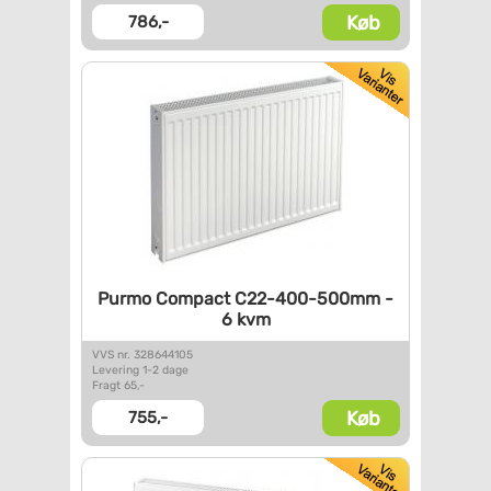
Køb
786,-
Purmo Compact C22-400-500mm -
6 kvm
VVS nr. 328644105
Levering 1-2 dage
Fragt 65,-
Køb
755,-