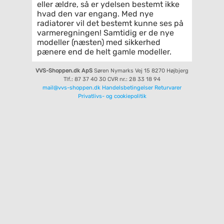
eller ældre, så er ydelsen bestemt ikke
hvad den var engang. Med nye
radiatorer vil det bestemt kunne ses på
varmeregningen! Samtidig er de nye
modeller (næsten) med sikkerhed
pænere end de helt gamle modeller.
VVS-Shoppen.dk ApS
Søren Nymarks Vej 15
8270 Højbjerg
Tlf.: 87 37 40 30
CVR nr.: 28 33 18 94
mail@vvs-shoppen.dk
Handelsbetingelser
Returvarer
Privatlivs- og cookiepolitik