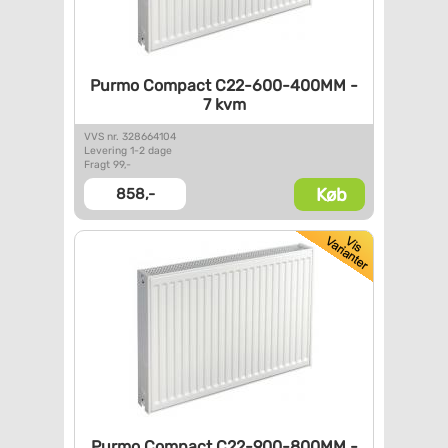
Purmo Compact C22-600-400MM -
7 kvm
VVS nr. 328664104
Levering 1-2 dage
Fragt 99,-
Køb
858,-
Purmo Compact C22-900-800MM -