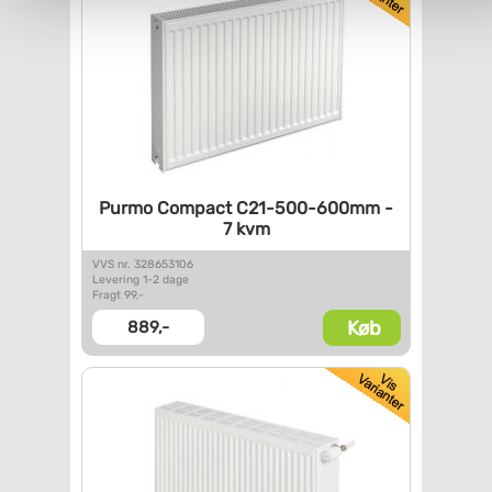
Purmo Compact C21-500-600mm -
7 kvm
VVS nr. 328653106
Levering 1-2 dage
Fragt 99,-
Køb
889,-