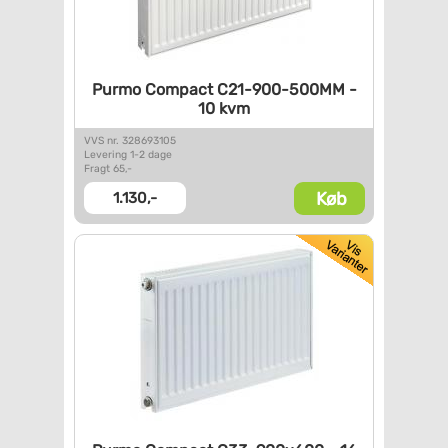
Purmo Compact C21-900-500MM -
10 kvm
VVS nr. 328693105
Levering 1-2 dage
Fragt 65,-
Køb
1.130,-