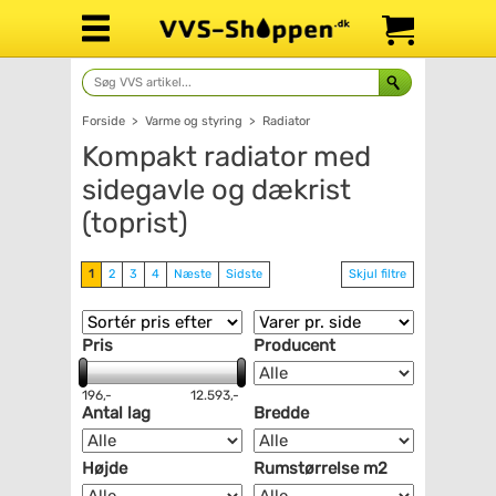
Forside
>
Varme og styring
>
Radiator
Kompakt radiator med
sidegavle og dækrist
(toprist)
1
2
3
4
Næste
Sidste
Skjul filtre
Pris
Producent
196,-
12.593,-
Antal lag
Bredde
Højde
Rumstørrelse m2