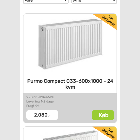
Purmo Compact C33-600x1000 -
24
kvm
VVS nr. 328666110
Levering 1-2 dage
Fragt 99,-
Køb
2.080,-