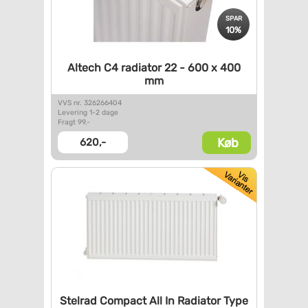
SPAR
10%
Altech C4 radiator 22 - 600 x
400
mm
VVS nr. 326266404
Levering 1-2 dage
Fragt 99,-
Køb
620,-
Stelrad Compact All In
Radiator Type