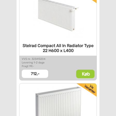
Stelrad Compact All In
Radiator Type
22 H600 x L400
VVS nr. 323413204
Levering 1-2 dage
Fragt 99,-
Køb
712,-