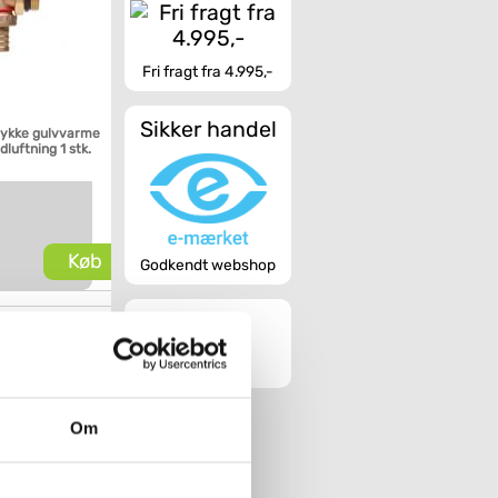
Fri fragt fra 4.995,-
Sikker handel
tykke gulvvarme
luftning 1 stk.
Køb
Godkendt webshop
Om