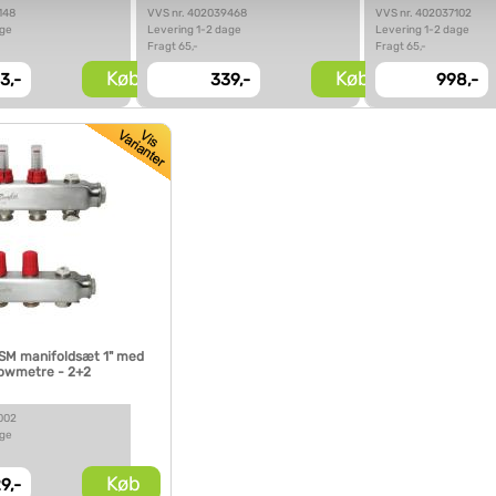
vi behandler dine personoplysninger, ved at klikke
her
.
148
VVS nr. 402039468
VVS nr. 402037102
age
Levering 1-2 dage
Levering 1-2 dage
Fragt 65,-
Fragt 65,-
Køb
Køb
3,-
339,-
998,-
SM manifoldsæt 1" med
lowmetre - 2+2
002
age
Køb
29,-