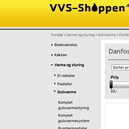
Forside
>
Varme og styring
>
Gulvvarme
>
Forde
Badeværelse
Danfos
Køkken
Varme og styring
El radiator
Pris
Radiator
33,-
Gulvvarme
Komplet
gulvvarmestyring
Komplet
gulvvarmesystem
Rumtermostater,