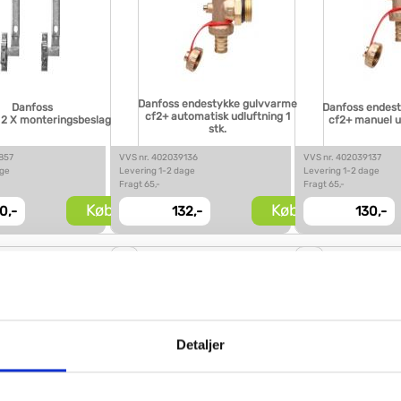
Danfoss endestykke gulvvarme
Danfoss
Danfoss endes
cf2+ automatisk udluftning 1
2 X monteringsbeslag
cf2+ manuel ud
stk.
857
VVS nr. 402039136
VVS nr. 402039137
age
Levering 1-2 dage
Levering 1-2 dage
Fragt 65,-
Fragt 65,-
Køb
Køb
0,-
132,-
130,-
Detaljer