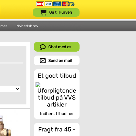
Gå til kurven
mmer
Nyhedsbrev
Chat med os
Send en mail
Et godt tilbud
Indhent tilbud her
Fragt fra 45,-