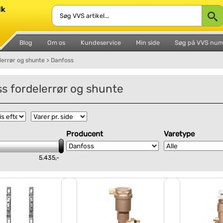
Blog
Om os
Kundeservice
Min side
Søg på VVS nu
lerrør og shunte
>
Danfoss
s fordelerrør og shunte
Producent
Varetype
5.435,-