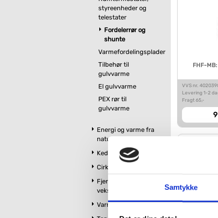
styreenheder og
telestater
Fordelerrør og
shunte
Varmefordelingsplader
Tilbehør til
FHF-MB: 
gulvvarme
VVS nr. 402039
El gulvvarme
Levering 1-2 d
PEX rør til
Fragt 65,-
gulvvarme
9
Energi og varme fra
naturen
Kedler og Fyr
Cirkulationspumper
Fjernvarmeunit og
Samtykke
vekslere
Varmtvandsbeholder