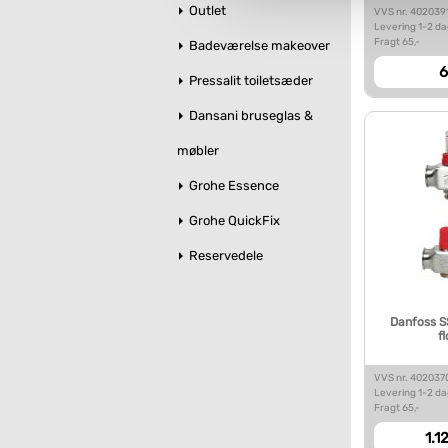
Du kan se mere om, hvordan 
Outlet
VVS nr. 402039
Levering 1-2 d
Fragt 65,-
Badeværelse makeover
6
Pressalit toiletsæder
Dansani bruseglas &
møbler
Grohe Essence
Grohe QuickFix
Reservedele
Danfoss S
f
VVS nr. 402037
Levering 1-2 d
Fragt 65,-
1.1