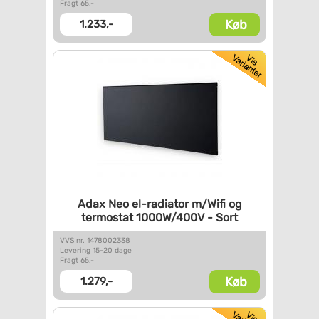
Fragt 65,-
Køb
1.233,-
Adax Neo el-radiator m/Wifi og
termostat 1000W/400V - Sort
VVS nr. 1478002338
Levering 15-20 dage
Fragt 65,-
Køb
1.279,-