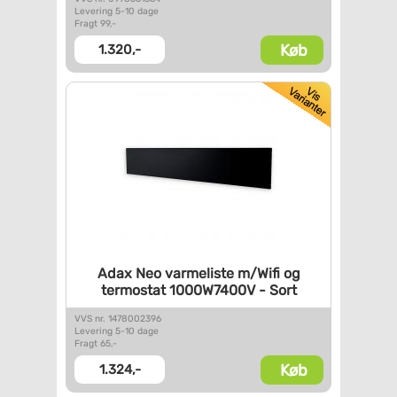
Levering 5-10 dage
Fragt 99,-
Køb
1.320,-
Adax Neo varmeliste m/Wifi og
termostat 1000W7400V - Sort
VVS nr. 1478002396
Levering 5-10 dage
Fragt 65,-
Køb
1.324,-