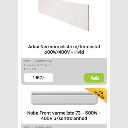
Adax Neo varmeliste
m/termostat
600W/400V - Hvid
VVS nr. 1478001054
Levering 5-10 dage
Fragt 65,-
Køb
1.187,-
Nobø Front varmeliste 73 -
500W -
400V u/kontrolenhed
VVS nr. 0978561354