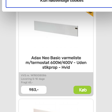
dit samtykke, hvis du måtte ønske det.
Kun nødvendige cookies
Du kan se mere om, hvordan vi behandler dine
personoplysninger, ved at klikke
her
.
Adax Neo Basic varmeliste
m/termostat 600W/400V - Uden
stikprop - Hvid
VVS nr. 1478008086
Levering 5-10 dage
Fragt 65,-
Køb
983,-