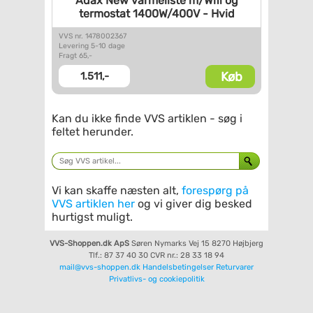
Adax New varmeliste m/Wifi og
termostat 1400W/400V - Hvid
VVS nr. 1478002367
Levering 5-10 dage
Fragt 65,-
Køb
1.511,-
Kan du ikke finde VVS artiklen - søg i
feltet herunder.
Vi kan skaffe næsten alt,
forespørg på
VVS artiklen her
og vi giver dig besked
hurtigst muligt.
VVS-Shoppen.dk ApS
Søren Nymarks Vej 15
8270 Højbjerg
Tlf.: 87 37 40 30
CVR nr.: 28 33 18 94
mail@vvs-shoppen.dk
Handelsbetingelser
Returvarer
Privatlivs- og cookiepolitik