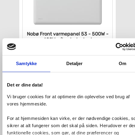
Nobø Front varmepanel 53 -
500W -
400V u/kontrolenhed
VVS nr. 0978561503
Levering 1-2 dage
Fragt 99,-
Samtykke
Detaljer
Om
Køb
1.227,-
Det er dine data!
Vi bruger cookies for at optimere din oplevelse ved brug af
vores hjemmeside.
For at hjemmesiden kan virke, er der nødvendige cookies, 
sikrer at alt fungerer som det skal på siden. Herudover er de
funktionelle cookies, som gør, at dine præferencer og