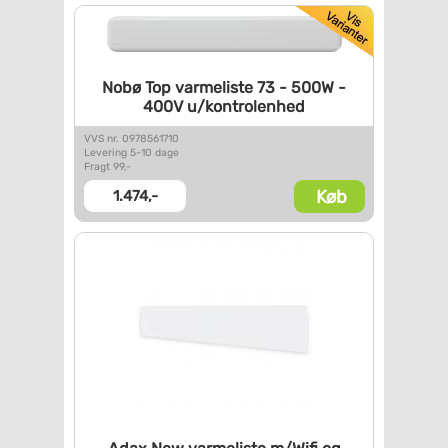
Nobø Top varmeliste 73 - 500W
-
400V u/kontrolenhed
VVS nr. 0978561710
Levering 5-10 dage
Fragt 99,-
Køb
1.474,-