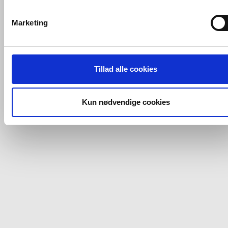
VVS-Shoppen.dk bruger både egne cookies og tredjeparts
cookies. Ved at klikke 'Vis detaljer' nedenfor kan du se hvilk
Marketing
tredjeparts cookies, som vores hjemmeside benytter.
Hvis du accepterer alle cookies, så giver du samtykke til de
ovenfor nævnte formål med de pågældende cookies. Du har
Tillad alle cookies
imidlertid også mulighed for at vælge bestemte cookie-typer t
og fra nedenfor. Til enhver tid er det ligeledes muligt, at ændr
dit samtykke, hvis du måtte ønske det.
Kun nødvendige cookies
Du kan se mere om, hvordan vi behandler dine
personoplysninger, ved at klikke
her
.