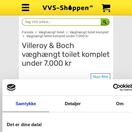
Forside
>
Væghængt toilet
>
Væghængt toilet komplet
>
Væghængt toilet komplet under 7.000 kr
Villeroy & Boch
væghængt toilet komplet
under 7.000 kr
Skjul filtre
Pris
Producent
Samtykke
Detaljer
Om
5.495,-
6.999,-
Farve på hængeskål
Farve på trykknap
Det er dine data!
Højde på cisterne
Kompakt