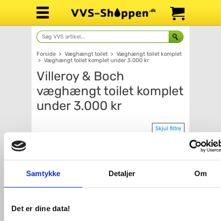
Forside
>
Væghængt toilet
>
Væghængt toilet komplet
>
Væghængt toilet komplet under 3.000 kr
Villeroy & Boch
væghængt toilet komplet
under 3.000 kr
Skjul filtre
Pris
Producent
Samtykke
Detaljer
Om
2.246,-
3.684,-
Farve på trykknap
Kompakt
Det er dine data!
Åben skyllerand