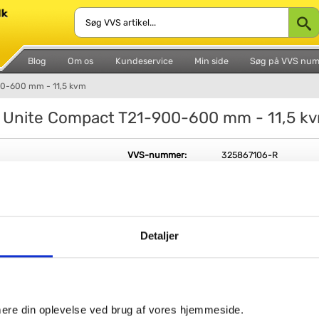
Blog
Om os
Kundeservice
Min side
Søg på VVS nu
00-600 mm - 11,5 kvm
- Unite Compact T21-900-600 mm - 11,5 k
VVS-nummer:
325867106-R
Varenummer:
0214092106PLM
Leveringstid:
1-2 hverdage
Bredde:
600 mm
Højde:
900 mm
Antal lag:
(
Muligheder
)
Detaljer
Fri fragt fra 4.995,-
Outletvare til nedsat pris - Kun 1 stk. tilbage 
imere din oplevelse ved brug af vores hjemmeside.
Unite Compact T21-900-600 mm - 11,5 kvm