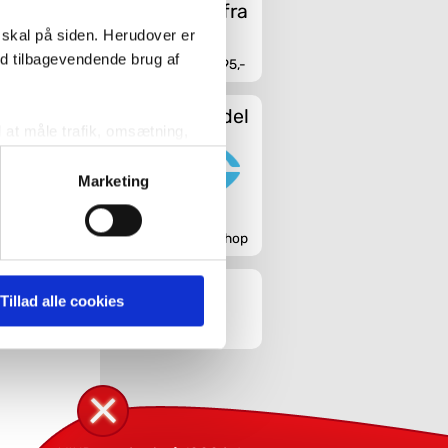
 skal på siden. Herudover er
ed tilbagevendende brug af
Fri fragt fra 4.995,-
Sikker handel
l at måle trafik, omsætning,
målrette vores markedsføring
Marketing
' nedenfor kan du se hvilke
Godkendt webshop
 pågældende cookies. Du har
Tillad alle cookies
r det ligeledes muligt, at