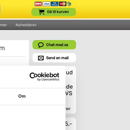
Gå til kurven
mmer
Nyhedsbrev
Chat med os
vm
Send en mail
Et godt tilbud
Om
Indhent tilbud her
til outletpris
Fragt fra 45,-