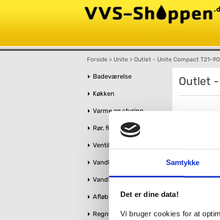
Forside
>
Unite
>
Outlet - Unite Compact T21-9
Badeværelse
Outlet 
Køkken
Varme og styring
Rør, fittings og tilbehør
Ventiler og stophaner
Samtykke
Vandbehandling
Vandforsyning
Det er dine data!
Afløb og kloak
Vi bruger cookies for at opt
Regnvandshåndtering