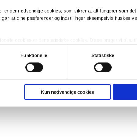
99,-
, er der nødvendige cookies, som sikrer at alt fungerer som det
Ydelse 70/40/20: 701 W
52,-
Køb
m gør, at dine præferencer og indstillinger eksempelvis huskes v
nelle cookies er der statistiske cookies. Disse bruger vi bl.a. ti
lignende. Endelig er der marketingcookies, som vi bruger til at 
d, som giver mening for den enkelte af vores kunder.
Funktionelle
Statistiske
gne cookies og tredjeparts cookies. Ved at klikke 'Vis detaljer
res hjemmeside benytter.
ies, så giver du samtykke til de ovenfor nævnte formål med de
Kun nødvendige cookies
t vælge bestemte cookie-typer til og fra nedenfor. Til enhver tid e
u måtte ønske det.
vi behandler dine personoplysninger, ved at klikke
her
.