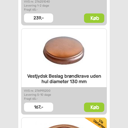
VVS nr. 276251040
Levering 1-2 dage
Fragt 65,-
Køb
239,-
Vestjydsk Beslag brøndkrave
uden
hul diameter 130 mm
VVS nr. 276995200
Levering 5-10 dage
Fragt 65,-
Køb
167,-