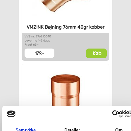
VMZINK Bøjning 76mm 40gr
kobber
VVS nr. 276216040
Levering 1-2 dage
Fragt 65,-
Køb
179,-
VM Zink overgangsmuffe 87mm
Samtykke
Detaljer
Om