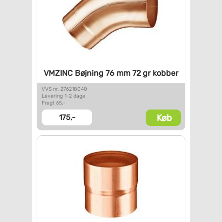
VMZINC Bøjning 76 mm 72 gr
kobber
VVS nr. 276218040
Levering 1-2 dage
Fragt 65,-
Køb
175,-