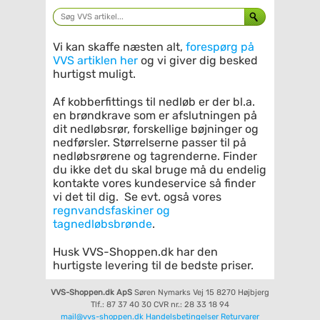
Vi kan skaffe næsten alt,
forespørg på
VVS artiklen her
og vi giver dig besked
hurtigst muligt.
Af kobberfittings til nedløb er der bl.a.
en brøndkrave som er afslutningen på
dit nedløbsrør, forskellige bøjninger og
nedførsler. Størrelserne passer til på
nedløbsrørene og tagrenderne. Finder
du ikke det du skal bruge må du endelig
kontakte vores kundeservice så finder
vi det til dig. Se evt. også vores
regnvandsfaskiner og
tagnedløbsbrønde
.
Husk VVS-Shoppen.dk har den
hurtigste levering til de bedste priser.
VVS-Shoppen.dk ApS
Søren Nymarks Vej 15
8270 Højbjerg
Tlf.: 87 37 40 30
CVR nr.: 28 33 18 94
mail@vvs-shoppen.dk
Handelsbetingelser
Returvarer