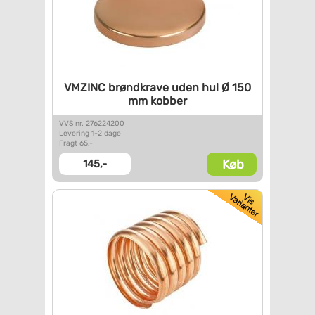
VMZINC brøndkrave uden hul Ø
150
mm kobber
VVS nr. 276224200
Levering 1-2 dage
Fragt 65,-
Køb
145,-