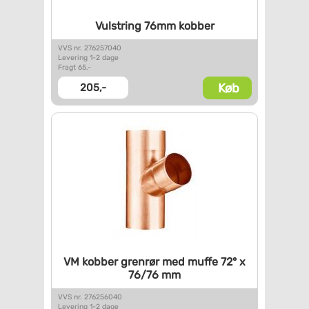
Vulstring 76mm kobber
VVS nr. 276257040
Levering 1-2 dage
Fragt 65,-
Køb
205,-
VM kobber grenrør med muffe
72° x
76/76 mm
VVS nr. 276256040
Levering 1-2 dage