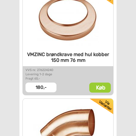
VMZINC brøndkrave med hul
kobber
150 mm 76 mm
VVS nr. 276224240
Levering 1-2 dage
Fragt 65,-
Køb
180,-