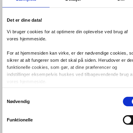
kobber
VVS nr. 276236050
Levering 1-2 dage
Det er dine data!
Fragt 65,-
Køb
96,-
Vi bruger cookies for at optimere din oplevelse ved brug af
vores hjemmeside.
For at hjemmesiden kan virke, er der nødvendige cookies, 
sikrer at alt fungerer som det skal på siden. Herudover er de
funktionelle cookies, som gør, at dine præferencer og
indstillinger eksempelvis huskes ved tilbagevendende brug a
vores hjemmeside.
Samtykkevalg
Foruden nødvendige og funktionelle cookies er der statistisk
Nødvendig
cookies. Disse bruger vi bl.a. til at måle trafik, omsætning,
VM Zink Bøjning 76mm 85gr
kobber
konverteringsfrekevenser og lignende. Endelig er der
VVS nr. 276219040
marketingcookies, som vi bruger til at målrette vores
Levering 1-2 dage
Funktionelle
Fragt 65,-
markedsføring med henblik på annonceindhold, som giver
Køb
279,-
mening for den enkelte af vores kunder.