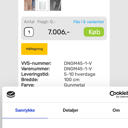
Antal
Fragt: 0,-
Fås i 5 varianter
Køb
7.006,-
Måltegning
VVS-nummer:
DNGM45-1-V
Varenummer:
DNGM45-1-V
Leveringstid:
5-10 hverdage
Bredde:
100 cm
Farve:
Gunmetal
Fri fragt fra 4.995,-
Samtykke
Detaljer
Om
Strømberg Noma 45 svingdør
m/sidepanel 1000mm - Venstre -
Børstet gunmetal