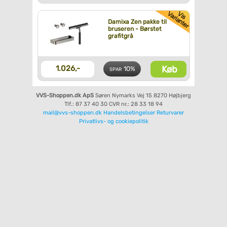
Damixa Zen pakke til
bruseren - Børstet
grafitgrå
Køb
1.026,-
10%
SPAR
VVS-Shoppen.dk ApS
Søren Nymarks Vej 15
8270 Højbjerg
Tlf.: 87 37 40 30
CVR nr.: 28 33 18 94
mail@vvs-shoppen.dk
Handelsbetingelser
Returvarer
Privatlivs- og cookiepolitik