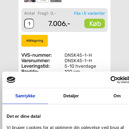
Antal
Fragt: 0,-
Fås i 5 varianter
Køb
7.006,-
Måltegning
VVS-nummer:
DNSK45-1-H
Varenummer:
DNSK45-1-H
Leveringstid:
5-10 hverdage
Bredde:
100 cm
Farve:
Steel
Fri fragt fra 4.995,-
Samtykke
Detaljer
Om
Strømberg Noma 45 svingdør
m/sidepanel 1000mm - Højre - Steel
Det er dine data!
Brusenichedør med fast sidepanel -
begge med paneler og greb på døren i
Vi bruger cookies for at optimere din oplevelse ved brug af