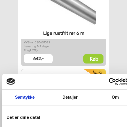
Lige rustfrit rør 6 m
VVS nr. 030631022
Levering 1-2 dage
Fragt 129,-
Køb
642,-
Samtykke
Detaljer
Om
Det er dine data!
28 mm Geberit Mapress rustfri
rør 6