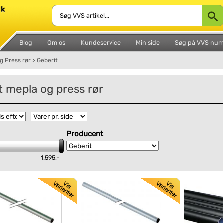
Blog
Om os
Kundeservice
Min side
Søg på VVS nu
g Press rør
>
Geberit
t mepla og press rør
Producent
1.595,-