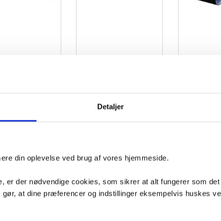
Mapress Rør lige rust-
Geberit Mapress FZ rør - 15 mm
Geberit Mepla 
elfri ø15mm 6 meter
- 6 meter
5
015
VVS nr. 030618015
VVS nr. 087381616
age
Levering 1-2 dage
Levering 1-2 dage
Fragt 150,-
Fragt 99,-
Detaljer
Køb
Køb
3,-
139,-
128,-
imere din oplevelse ved brug af vores hjemmeside.
, er der nødvendige cookies, som sikrer at alt fungerer som det
m gør, at dine præferencer og indstillinger eksempelvis huskes v