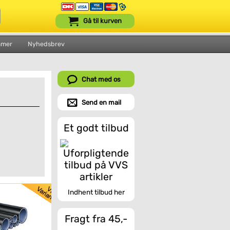
Gå til kurven
mmer
Nyhedsbrev
Chat med os
Send en mail
Et godt tilbud
Indhent tilbud her
Fragt fra 45,-