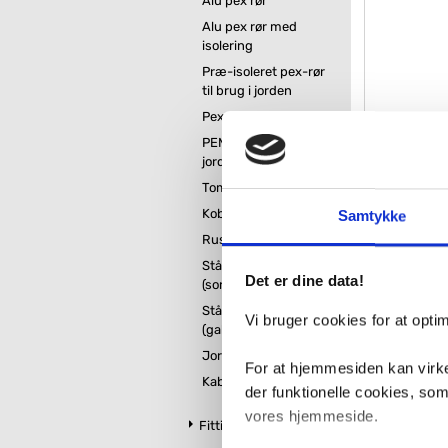
Alu pex rør
Alu pex rør med
isolering
Præ-isoleret pex-rør
til brug i jorden
Pexrør med isolering
Geberit 
og nikk
PEM rør (vandrør til
jord)
VVS nr. 030630
Tom rør
Levering 1-2 d
Fragt 129,-
Kobber rør
Samtykke
35
Rustfrie rør
Stålrør til varme
Det er dine data!
(sorte)
Stålrør til brugsvand
Vi bruger cookies for at opt
(galvaniserede)
Jordvarmerør
For at hjemmesiden kan virke
Kabelrør
der funktionelle cookies, so
vores hjemmeside.
Fittings