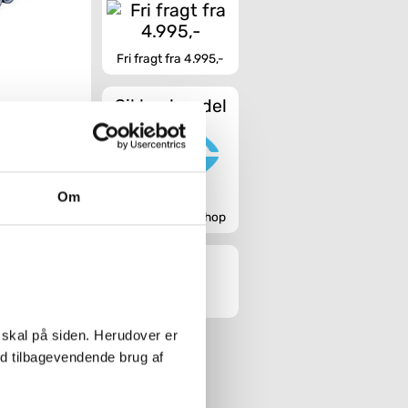
Fri fragt fra 4.995,-
Sikker handel
rør 16 mm længde
 m
Om
Køb
Godkendt webshop
 skal på siden. Herudover er
ed tilbagevendende brug af