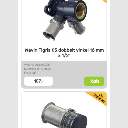
Wavin Tigris K5 dobbelt vinkel
16 mm
x 1/2"
VVS nr. 088167315
Levering 5-10 dage
Fragt 65,-
Køb
107,-