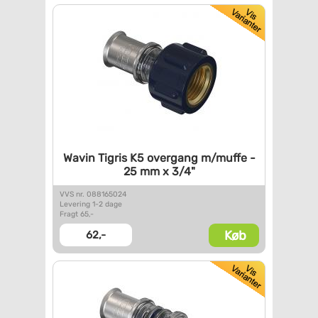
Wavin Tigris K5 overgang
m/muffe -
25 mm x 3/4"
VVS nr. 088165024
Levering 1-2 dage
Fragt 65,-
Køb
62,-