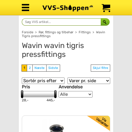
Forside
>
Rør, fittings og tilbehør
>
Fittings
>
Wavin
Tigris pressfittings
Wavin wavin tigris
pressfittings
1
2
Næste
Sidste
Skjul filtre
Pris
Anvendelse
28,-
445,-