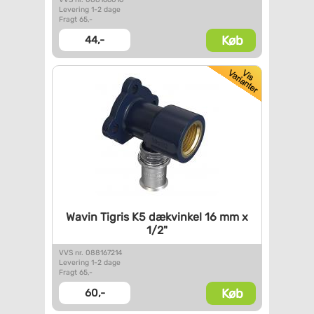
Levering 1-2 dage
Fragt 65,-
Køb
44,-
Wavin Tigris K5 dækvinkel 16
mm x
1/2"
VVS nr. 088167214
Levering 1-2 dage
Fragt 65,-
Køb
60,-