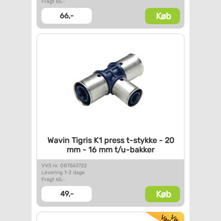
Fragt 65,-
Køb
66,-
Wavin Tigris K1 press t-stykke
- 20
mm - 16 mm t/u-bakker
VVS nr. 087563722
Levering 1-2 dage
Fragt 65,-
Køb
49,-