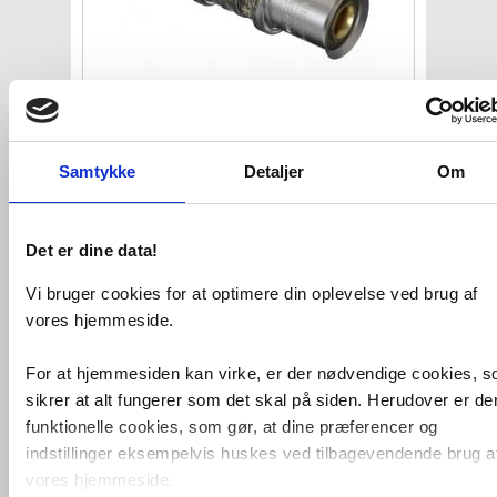
Wavin Tigris M5 kobling 16mm
VVS nr. 088172016
Levering 1-2 dage
Samtykke
Detaljer
Om
Fragt 65,-
Køb
29,-
Det er dine data!
Vi bruger cookies for at optimere din oplevelse ved brug af
vores hjemmeside.
For at hjemmesiden kan virke, er der nødvendige cookies, 
sikrer at alt fungerer som det skal på siden. Herudover er de
funktionelle cookies, som gør, at dine præferencer og
indstillinger eksempelvis huskes ved tilbagevendende brug a
vores hjemmeside.
Wavin Tigris K5 vinkel med
muffe 16