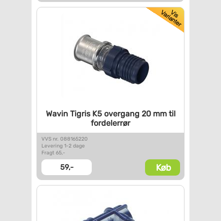
Wavin Tigris K5 overgang 20 mm
til
fordelerrør
VVS nr. 088165220
Levering 1-2 dage
Fragt 65,-
Køb
59,-