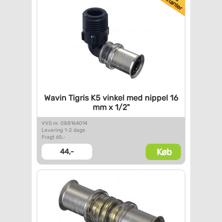
Wavin Tigris K5 vinkel med
nippel 16
mm x 1/2"
VVS nr. 088164014
Levering 1-2 dage
Fragt 65,-
Køb
44,-