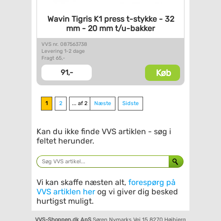
Wavin Tigris K1 press t-stykke
- 32
mm - 20 mm t/u-bakker
VVS nr. 087563738
Levering 1-2 dage
Fragt 65,-
Køb
91,-
1
2
... af 2
Næste
Sidste
Kan du ikke finde VVS artiklen - søg i
feltet herunder.
Vi kan skaffe næsten alt,
forespørg på
VVS artiklen her
og vi giver dig besked
hurtigst muligt.
VVS-Shoppen.dk ApS
Søren Nymarks Vej 15
8270 Højbjerg