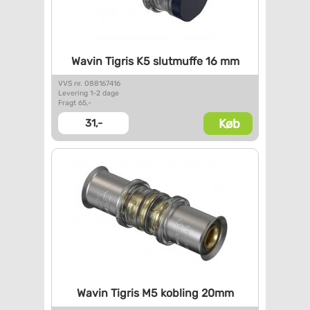
Wavin Tigris K5 slutmuffe 16
mm
VVS nr. 088167416
Levering 1-2 dage
Fragt 65,-
Køb
31,-
Wavin Tigris M5 kobling 20mm