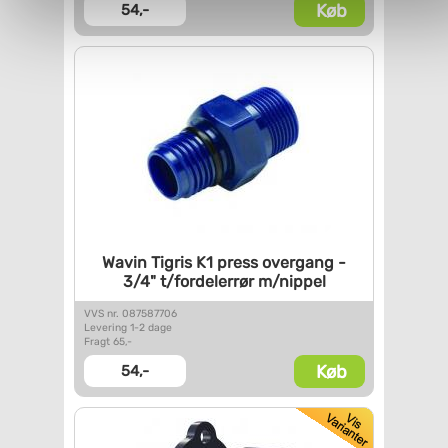
Køb
54,-
personoplysninger, ved at klikke
her
.
Wavin Tigris K1 press overgang
-
3/4" t/fordelerrør m/nippel
VVS nr. 087587706
Levering 1-2 dage
Fragt 65,-
Køb
54,-