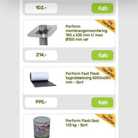
Køb
102,-
Perform
membrangennemføring
150 x 230 mm t/ max
Ø100 mm rør
Køb
214,-
Perform Fast Flash
taginddækning 5000x280
mm - Sort
Køb
995,-
Perform Flash Seal
1,13 kg - Sort