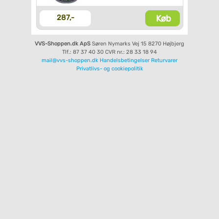
Køb
287,-
VVS-Shoppen.dk ApS
Søren Nymarks Vej 15
8270 Højbjerg
Tlf.: 87 37 40 30
CVR nr.: 28 33 18 94
mail@vvs-shoppen.dk
Handelsbetingelser
Returvarer
Privatlivs- og cookiepolitik