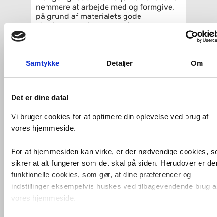
nemmere at arbejde med og formgive,
på grund af materialets gode
strækevne og lavere vægt.
Til alle typer tagmaterialer
Samling ved falsning
Selvbærende montering uden klæbning
Samtykke
Detaljer
Om
Montering med klæbning på alle
gængse materialer
Det er dine data!
Sort (RAL 9011)
Længde 400 cm
Vi bruger cookies for at optimere din oplevelse ved brug af
Bredde 31 cm
vores hjemmeside.
Formbart
For at hjemmesiden kan virke, er der nødvendige cookies, 
Relaterede produkter
sikrer at alt fungerer som det skal på siden. Herudover er de
funktionelle cookies, som gør, at dine præferencer og
Perform sokkehammer
indstillinger eksempelvis huskes ved tilbagevendende brug a
vores hjemmeside.