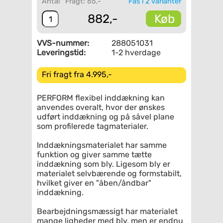
Antal
Fragt: 65,-
Fås i 2 varianter
Køb
882,-
VVS-nummer:
288051031
Leveringstid:
1-2 hverdage
Fri fragt fra 4.995,-
PERFORM flexibel inddækning kan
anvendes overalt, hvor der ønskes
udført inddækning og på såvel plane
som profilerede tagmaterialer.
Inddækningsmaterialet har samme
funktion og giver samme tætte
inddækning som bly. Ligesom bly er
materialet selvbærende og formstabilt,
hvilket giver en "åben/åndbar"
inddækning.
Bearbejdningsmæssigt har materialet
mange ligheder med bly, men er endnu