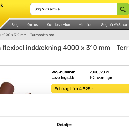
Blog
Om os
Kundeservice
Min side
Søg på VVS nu
g 4000 x 310 mm - Terracotta rød
 flexibel inddækning 4000 x 310 mm - Terr
VVS-nummer:
288052031
Leveringstid:
1-2 hverdage
Fri fragt fra 4.995,-
PERFORM flexibel inddækning kan anvendes o
der ønskes udført inddækning og på såvel pl
profilerede tagmaterialer.
Inddækningsmaterialet har samme funktion o
tætte inddækning som bly. Ligesom bly er mat
Detaljer
selvbærende og formstabilt, hvilket giver en