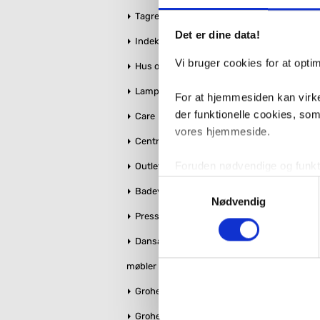
Tagrender
Det er dine data!
Indeklima
Antal
Fragt:
8
Vi bruger cookies for at opt
Hus og Have
Lamper
For at hjemmesiden kan virke
der funktionelle cookies, so
Care
vores hjemmeside.
Centralstøvsuger
Foruden nødvendige og funktio
Outlet
konverteringsfrekevenser og 
Samtykkevalg
Badeværelse makeover
med henblik på annonceindhol
Nødvendig
Pressalit toiletsæder
VVS-Shoppen.dk bruger både e
Dansani bruseglas &
Relatered
tredjeparts cookies, som vo
møbler
Hvis du accepterer alle cook
Grohe Essence
imidlertid også mulighed for a
Grohe QuickFix