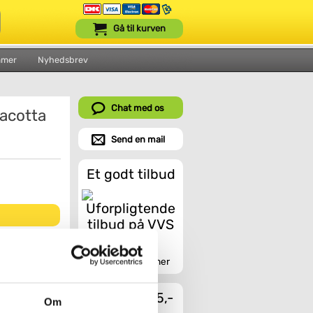
Gå til kurven
mmer
Nyhedsbrev
Chat med os
acotta
Send en mail
Et godt tilbud
veralt, hvor
ane som
Indhent tilbud her
g giver samme
erialet
Fragt fra 45,-
Om
 "åben/åndbar"