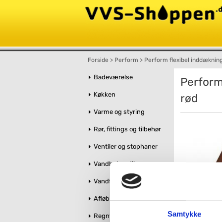
Forside
>
Perform
>
Perform flexibel inddæknin
Badeværelse
Perform
Køkken
rød
Varme og styring
Rør, fittings og tilbehør
Ventiler og stophaner
Vandbehandling
Vandforsyning
Afløb og kloak
Samtykke
Regnvandshåndtering