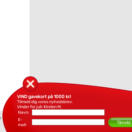
VIND gavekort på 1000 kr!
Tilmeld dig vores nyhedsbrev.
Vinder for juli: Kirsten M.
Navn:
3 18 94
E-
Tilmeld
mail: