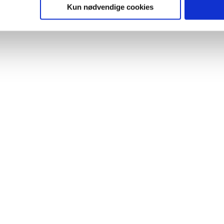
ies, så giver du samtykke til de ovenfor nævnte formål med de
Kun nødvendige cookies
t vælge bestemte cookie-typer til og fra nedenfor. Til enhver tid e
u måtte ønske det.
vi behandler dine personoplysninger, ved at klikke
her
.