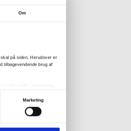
Køb
Om
t muligt.
 skal på siden. Herudover er
ed tilbagevendende brug af
l at måle trafik, omsætning,
målrette vores markedsføring
Marketing
' nedenfor kan du se hvilke