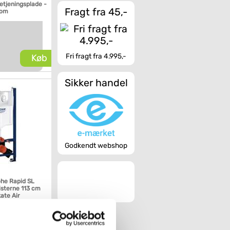
etjeningsplade -
Fragt fra 45,-
rom
Fri fragt fra 4.995,-
Køb
Sikker handel
Godkendt webshop
ohe Rapid SL
isterne 113 cm
kate Air
ngsplade