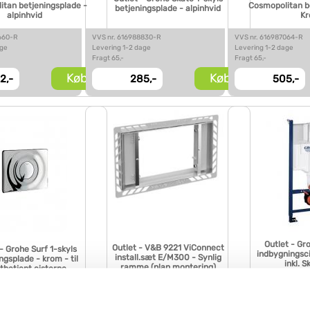
tan betjeningsplade -
Cosmopolitan b
betjeningsplade - alpinhvid
alpinhvid
K
660-R
VVS nr. 616988830-R
VVS nr. 616987064-R
age
Levering 1-2 dage
Levering 1-2 dage
Fragt 65,-
Fragt 65,-
Køb
Køb
2,-
285,-
505,-
Outlet - Gr
Outlet - V&B 9221 ViConnect
- Grohe Surf 1-skyls
indbygningsc
install.sæt E/M300 - Synlig
ngsplade - krom - til
inkl. S
ramme (plan montering)
tbetjent cisterne
betjeni
200-R
VVS nr. 617176990-R
VVS nr. 616977710-R
age
Levering 1-2 dage
Levering 1-2 dage