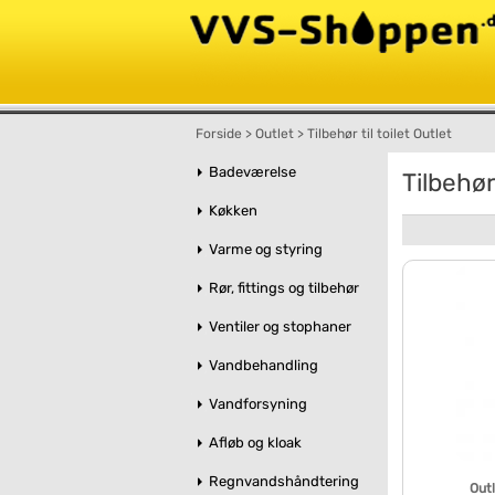
Forside
>
Outlet
>
Tilbehør til toilet Outlet
Badeværelse
Tilbehør 
Køkken
Varme og styring
Rør, fittings og tilbehør
Ventiler og stophaner
Vandbehandling
Vandforsyning
Afløb og kloak
Regnvandshåndtering
Out