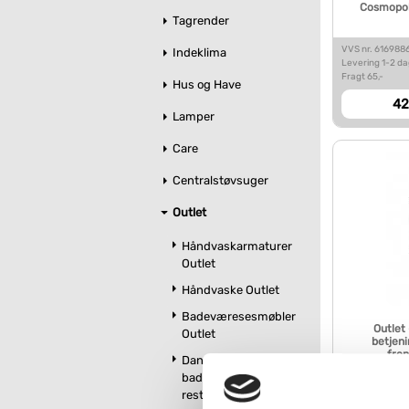
Cosmopoli
Tagrender
VVS nr. 616988
Indeklima
Levering 1-2 d
Fragt 65,-
Hus og Have
42
Lamper
Care
Centralstøvsuger
Outlet
Håndvaskarmaturer
Outlet
Håndvaske Outlet
Badeværesesmøbler
Outlet 
Outlet
betjeni
fron
Dansani
badeværelsesmøbler
VVS nr. 616988
restsalg
Levering 1-2 d