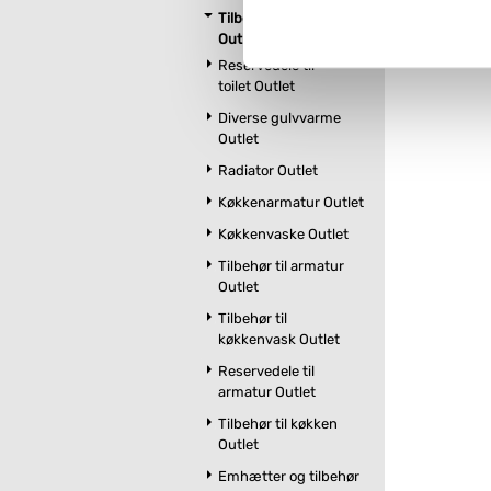
Hvis du accepterer alle cook
Tilbehør til toilet
imidlertid også mulighed for a
Outlet
ændre i dit samtykke, hvis d
Reservedele til
toilet Outlet
Du kan se mere om, hvordan 
Diverse gulvvarme
Outlet
Radiator Outlet
Køkkenarmatur Outlet
Køkkenvaske Outlet
Tilbehør til armatur
Outlet
Tilbehør til
køkkenvask Outlet
Reservedele til
armatur Outlet
Tilbehør til køkken
Outlet
Emhætter og tilbehør