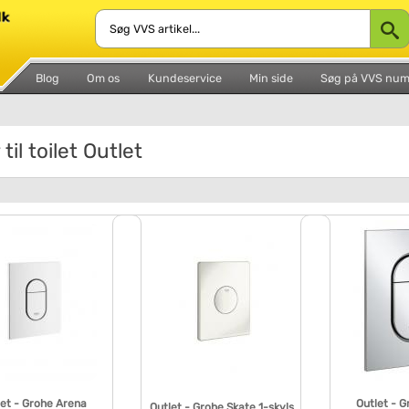
Blog
Om os
Kundeservice
Min side
Søg på VVS nu
til toilet Outlet
let - Grohe Arena
Outlet - 
Outlet - Grohe Skate 1-skyls