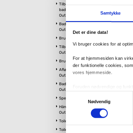
Fragt 65,-
Tilbehør til
40
badeværelsesmøbler
Samtykke
Outlet
Badeværelsestilbehør
Kan du ikke f
Outlet
Det er dine data!
Brus Outlet
Vi bruger cookies for at opt
Tilbehør til brus
Outlet
Vi kan skaffe
For at hjemmesiden kan virke
Brusenicher Outlet
der funktionelle cookies, so
Afløb til bruseniche
vores hjemmeside.
Outlet
Badekar og tilbehør
Foruden nødvendige og funktio
Outlet
konverteringsfrekevenser og 
Samtykkevalg
Spejle Outlet
med henblik på annonceindhol
Nødvendig
Håndklædetørrer
Outlet
VVS-Shoppen.dk bruger både e
Toiletter Outlet
tredjeparts cookies, som vo
Toiletsæder Outlet