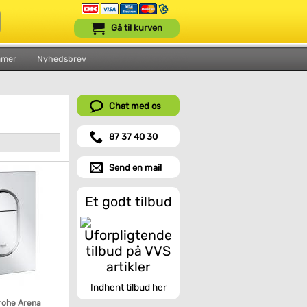
Gå til kurven
mmer
Nyhedsbrev
Chat med os
87 37 40 30
Send en mail
Et godt tilbud
Indhent tilbud her
Grohe Arena