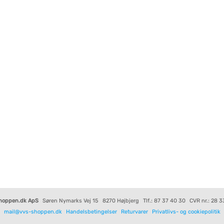
hoppen.dk ApS
Søren Nymarks Vej 15
8270 Højbjerg
Tlf.: 87 37 40 30
CVR nr.: 28 3
mail@vvs-shoppen.dk
Handelsbetingelser
Returvarer
Privatlivs- og cookiepolitik