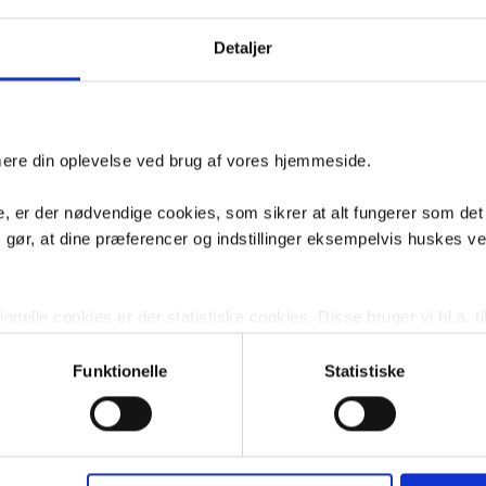
Fragt 65,-
Fragt 99,-
Køb
Køb
9,-
1.066,-
1.199,-
Detaljer
inde VVS artiklen - søg i feltet herunder.
imere din oplevelse ved brug af vores hjemmeside.
 næsten alt,
forespørg på VVS artiklen her
og vi giver dig besked hurtigs
, er der nødvendige cookies, som sikrer at alt fungerer som det
m gør, at dine præferencer og indstillinger eksempelvis huskes v
nelle cookies er der statistiske cookies. Disse bruger vi bl.a. ti
lignende. Endelig er der marketingcookies, som vi bruger til at 
d, som giver mening for den enkelte af vores kunder.
Funktionelle
Statistiske
gne cookies og tredjeparts cookies. Ved at klikke 'Vis detaljer
res hjemmeside benytter.