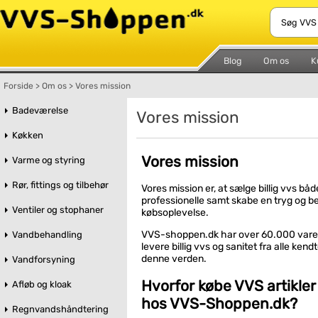
Blog
Om os
K
Forside
>
Om os
>
Vores mission
Badeværelse
Vores mission
Køkken
Vores mission
Varme og styring
Rør, fittings og tilbehør
Vores mission er, at sælge billig vvs både
professionelle samt skabe en tryg og b
Ventiler og stophaner
købsoplevelse.
VVS-shoppen.dk har over 60.000 varer
Vandbehandling
levere billig vvs og sanitet fra alle ken
denne verden.
Vandforsyning
Hvorfor købe VVS artikler
Afløb og kloak
hos VVS-Shoppen.dk?
Regnvandshåndtering