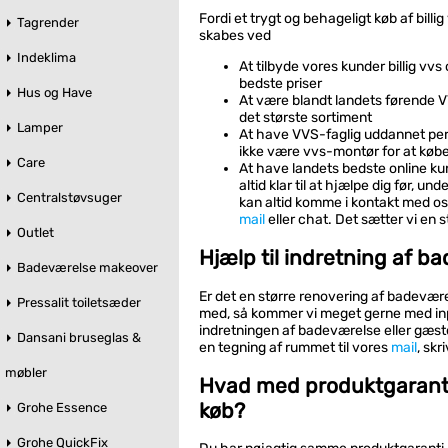
Fordi et trygt og behageligt køb af billig
Tagrender
skabes ved
Indeklima
At tilbyde vores kunder billig vvs 
bedste priser
Hus og Have
At være blandt landets førende 
det største sortiment
Lamper
At have VVS-faglig uddannet pe
ikke være vvs-montør for at køb
Care
At have landets bedste online ku
altid klar til at hjælpe dig før, un
Centralstøvsuger
kan altid komme i kontakt med os,
mail
eller chat. Det sætter vi en s
Outlet
Hjælp til indretning af b
Badeværelse makeover
Er det en større renovering af badevære
Pressalit toiletsæder
med, så kommer vi meget gerne med inpu
indretningen af badeværelse eller gæst
Dansani bruseglas &
en tegning af rummet til vores
mail
, skr
møbler
Hvad med produktgaranti
køb?
Grohe Essence
Grohe QuickFix