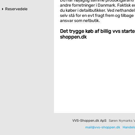
Du har nøjagtig samme produktgaranti 
andre forretninger i Danmark. Faktisk e
Reservedele
du køber i detailbutikker. Ved nethande
selv stå for en evt fragt frem og tilbage
ansvar som netbutik.
Det trygge køb af billig vvs start
shoppen.dk
VVS-Shoppen.dk ApS
Søren Nymarks V
mail@vvs-shoppen.dk
Handels