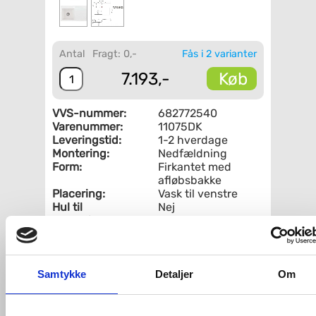
Antal
Fragt: 0,-
Fås i 2 varianter
Køb
7.193,-
VVS-nummer:
682772540
Varenummer:
11075DK
Leveringstid:
1-2 hverdage
Montering:
Nedfældning
Form:
Firkantet med
afløbsbakke
Placering:
Vask til venstre
Hul til
Nej
sæbedispenser:
Farve:
Hvid
Fri fragt fra 4.995,-
Samtykke
Detaljer
Om
Lavabo Mera 90 porcelænskøkkenvask -