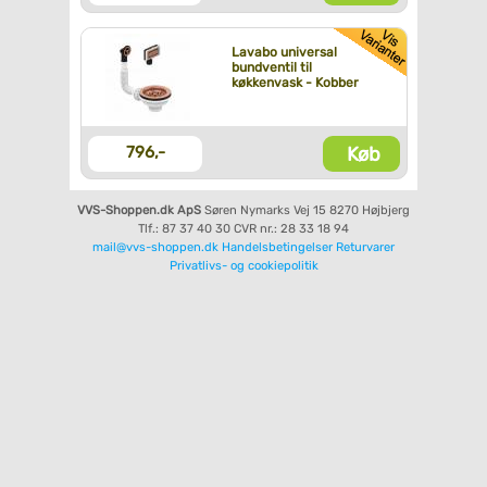
Lavabo universal
bundventil til
køkkenvask - Kobber
Køb
796,-
VVS-Shoppen.dk ApS
Søren Nymarks Vej 15
8270 Højbjerg
Tlf.: 87 37 40 30
CVR nr.: 28 33 18 94
mail@vvs-shoppen.dk
Handelsbetingelser
Returvarer
Privatlivs- og cookiepolitik