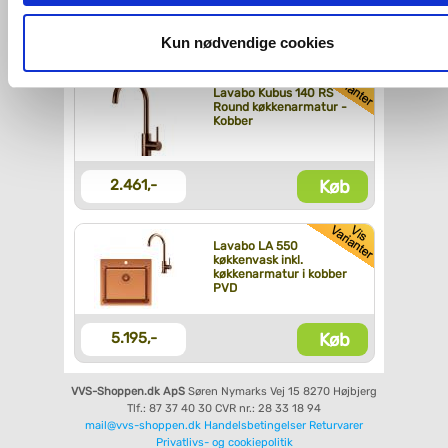
og fra nedenfor. Til enhver tid er det ligeledes muligt, at ændr
Køb
1.919,-
dit samtykke, hvis du måtte ønske det.
Kun nødvendige cookies
Du kan se mere om, hvordan vi behandler dine
Lavabo Kubus 140 RS
Round køkkenarmatur -
personoplysninger, ved at klikke
her
.
Kobber
Køb
2.461,-
Lavabo LA 550
køkkenvask inkl.
køkkenarmatur i kobber
PVD
Køb
5.195,-
VVS-Shoppen.dk ApS
Søren Nymarks Vej 15
8270 Højbjerg
Tlf.: 87 37 40 30
CVR nr.: 28 33 18 94
mail@vvs-shoppen.dk
Handelsbetingelser
Returvarer
Privatlivs- og cookiepolitik