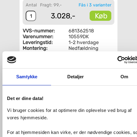
Antal
Fragt: 99,-
Fås i 3 varianter
Køb
3.028,-
VVS-nummer:
681362518
Varenummer:
10559DK
Leveringstid:
1-2 hverdage
Montering:
Nedfældning
Form:
Firkantet
Farve:
Kobber
Fri fragt fra 4.995,-
Samtykke
Detaljer
Om
Lavabo LA 550 køkkenvask - Kobber
PVD
Det er dine data!
LA 550 er en køkkenvask i kobber PVD,
Vi bruger cookies for at optimere din oplevelse ved brug af
med hanehul, i et moderne firkantet
design. De indvendige runde hjørner
vores hjemmeside.
følger vaskens yderkant, hvilket giver et
harmonisk design, ligeledes er de
For at hjemmesiden kan virke, er der nødvendige cookies, 
indvendige runde hjørner