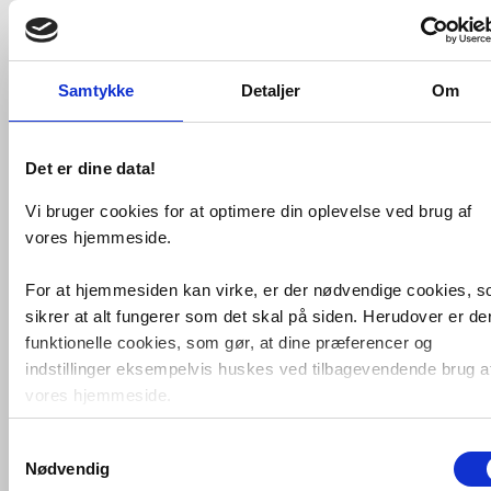
Antal
Fragt: 0,-
Fås i 2 varianter
Køb
6.604,-
Samtykke
Detaljer
Om
VVS-nummer:
682476105
Varenummer:
10250MM
Det er dine data!
Leveringstid:
1-2 hverdage
Montering:
(
Muligheder
)
Vi bruger cookies for at optimere din oplevelse ved brug af
Form:
Firkantet
vores hjemmeside.
Farve:
Messing, ægte
For at hjemmesiden kan virke, er der nødvendige cookies, 
Fri fragt fra 4.995,-
sikrer at alt fungerer som det skal på siden. Herudover er de
funktionelle cookies, som gør, at dine præferencer og
Lavabo Kubus 500 Soft køkkenvask
indstillinger eksempelvis huskes ved tilbagevendende brug a
- Ægte messing
vores hjemmeside.
Køkkenvask i ægte messing som får
smuk patina med tiden.
Samtykkevalg
Foruden nødvendige og funktionelle cookies er der statistisk
Nødvendig
Skabsbredde: 600 mm
cookies. Disse bruger vi bl.a. til at måle trafik, omsætning,
Ægte messing