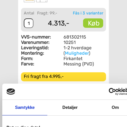
Antal
Fragt: 99,-
Fås i 3 varianter
Køb
4.313,-
VVS-nummer:
681302115
Varenummer:
10251
Leveringstid:
1-2 hverdage
Montering:
(
Muligheder
)
Form:
Firkantet
Farve:
Messing (PVD)
Fri fragt fra 4.995,-
Lavabo Kubus 400 Soft køkkenvask -
Messing (børstet)
Køkkenvask, uden hanehul, i moderne
Samtykke
Detaljer
Om
firkantet design. De indvendige runde
hjørner følger vaskens yderkant, hvilket
giver et harmonisk design, ligeledes er