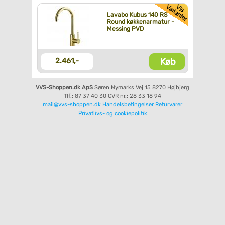
Lavabo Kubus 140 RS
Round køkkenarmatur -
Messing PVD
Køb
2.461,-
VVS-Shoppen.dk ApS
Søren Nymarks Vej 15
8270 Højbjerg
Tlf.: 87 37 40 30
CVR nr.: 28 33 18 94
mail@vvs-shoppen.dk
Handelsbetingelser
Returvarer
Privatlivs- og cookiepolitik