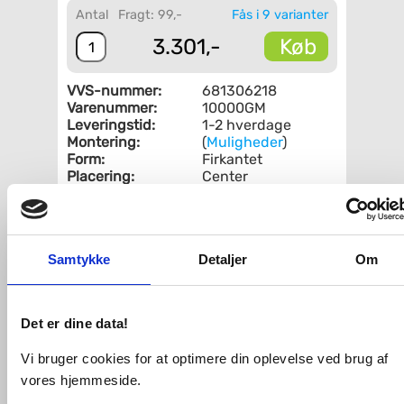
Antal
Fragt: 99,-
Fås i 9 varianter
Køb
3.301,-
VVS-nummer:
681306218
Varenummer:
10000GM
Leveringstid:
1-2 hverdage
Montering:
(
Muligheder
)
Form:
Firkantet
Placering:
Center
Hul til
Nej
sæbedispenser:
Fri fragt fra 4.995,-
Samtykke
Detaljer
Om
Lavabo Kubus 180 soft køkkenvask
- Gunmetal
Det er dine data!
Rustfri stål køkkenvask uden hanehul i
Vi bruger cookies for at optimere din oplevelse ved brug af
et moderne firkantet design. Brug
vasken alene hvor pladsen er trang eller
vores hjemmeside.
i en praktisk kombination med en større