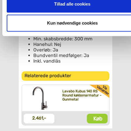
ovenfor nævnte formål med de pågældende cookies. Du har
Tillad alle cookies
Materiale: Rustfrit stål
imidlertid også mulighed for at vælge bestemte cookie-typer t
Godstykkelse: 1,2 mm
og fra nedenfor. Til enhver tid er det ligeledes muligt, at ændr
Overflade: Gunmetal PVD
Monteringsmulighed:
dit samtykke, hvis du måtte ønske det.
Kun nødvendige cookies
Nedfældning, planlimning og
Underlimning
Du kan se mere om, hvordan vi behandler dine
Min. skabsbredde: 300 mm
personoplysninger, ved at klikke
her
.
Hanehul: Nej
Overløb: Ja
Bundventil medfølger: Ja
Inkl. vandlås
Relaterede produkter
Lavabo Kubus 140 RS
Round køkkenarmatur -
Gunmetal
Køb
2.461,-