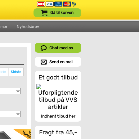
Gå til kurven
mmer
Nyhedsbrev
Chat med os
Send en mail
ste
Sidste
Et godt tilbud
Indhent tilbud her
Fragt fra 45,-