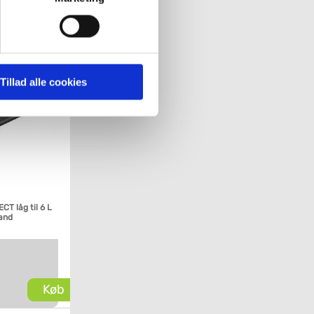
' nedenfor kan du se hvilke
Køb
 pågældende cookies. Du har
Tillad alle cookies
r det ligeledes muligt, at
T låg til 6 L
and
Køb