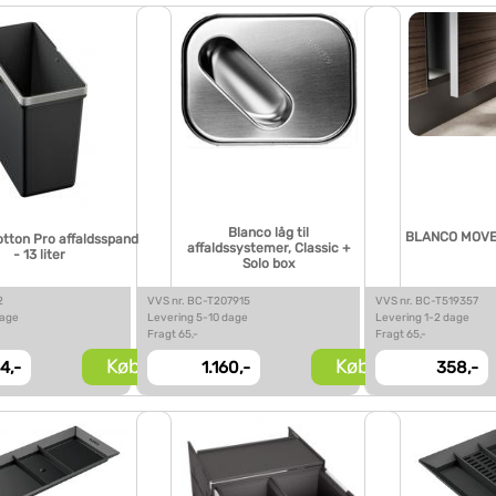
Blanco låg til
BLANCO MOVEX
tton Pro affaldsspand
affaldssystemer, Classic +
- 13 liter
Solo box
2
VVS nr. BC-T207915
VVS nr. BC-T519357
dage
Levering 5-10 dage
Levering 1-2 dage
Fragt 65,-
Fragt 65,-
Køb
Køb
4,-
1.160,-
358,-