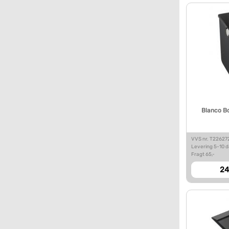
Blanco Bo
VVS nr. T22627
Levering 5-10 
Fragt 65,-
24