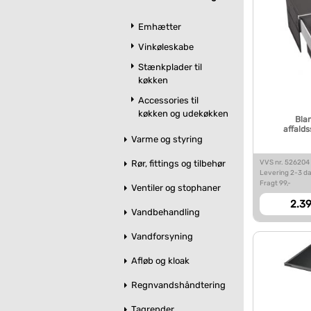
Emhætter
Vinkøleskabe
Stænkplader til
køkken
Accessories til
køkken og udekøkken
Blan
affald
Varme og styring
VVS nr. 526204
Rør, fittings og tilbehør
Levering 2-3 d
Fragt 99,-
Ventiler og stophaner
2.39
Vandbehandling
Vandforsyning
Afløb og kloak
Regnvandshåndtering
Tagrender