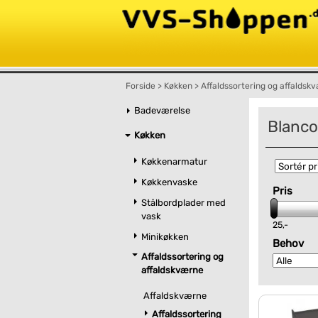
Forside
>
Køkken
>
Affaldssortering og affaldsk
Badeværelse
Blanco
Køkken
Køkkenarmatur
Køkkenvaske
Pris
Stålbordplader med
vask
25,-
Minikøkken
Behov
Affaldssortering og
affaldskværne
Affaldskværne
Affaldssortering