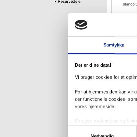
Reservedele
Blanco S
VVS nr. 512880
Levering 1-2 d
Fragt 65,-
84
Samtykke
Det er dine data!
Vi bruger cookies for at opt
For at hjemmesiden kan virke
der funktionelle cookies, so
vores hjemmeside.
Blanco 
Foruden nødvendige og funktio
konverteringsfrekevenser og 
Samtykkevalg
VVS nr. AK-T66
med henblik på annonceindhol
Nødvendig