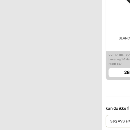
BLANCO
VVS nr. BC-T2
Levering 1-2 d
Fragt 65,-
28
Kan du ikke f