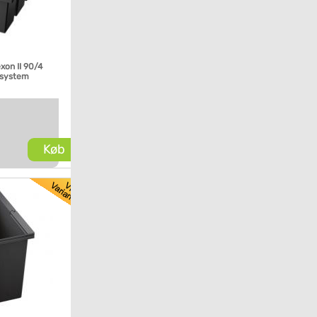
xon II 90/4
ssystem
Køb