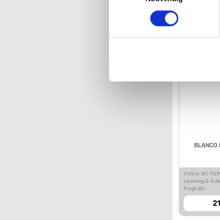
Levering 2-3 d
Fragt 65,-
VVS-Shoppen.dk bruger både e
7
tredjeparts cookies, som vo
Hvis du accepterer alle cook
imidlertid også mulighed for a
ændre i dit samtykke, hvis d
Du kan se mere om, hvordan 
BLANCO S
VVS nr. BC-T23
Levering 2-3 d
Fragt 65,-
21