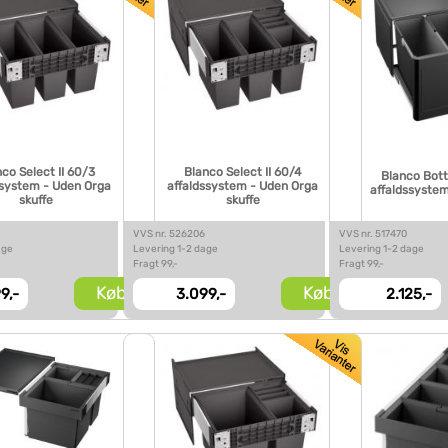
co Select II 60/3
Blanco Select II 60/4
Blanco Bot
ssystem - Uden Orga
affaldssystem - Uden Orga
affaldssyste
skuffe
skuffe
VVS nr. 526206
VVS nr. 517470
age
Levering 1-2 dage
Levering 1-2 dage
Fragt 99,-
Fragt 99,-
Køb
Køb
9,-
3.099,-
2.125,-