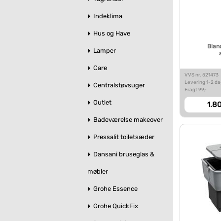
Indeklima
Hus og Have
Blan
Lamper
Care
VVS nr. 521473
Levering 1-2 d
Centralstøvsuger
Fragt 99,-
Outlet
1.80
Badeværelse makeover
Pressalit toiletsæder
Dansani bruseglas &
møbler
Grohe Essence
Grohe QuickFix