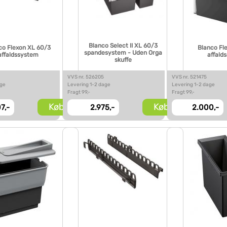
Blanco Select II XL 60/3
co Flexon XL 60/3
Blanco Fle
spandesystem - Uden Orga
affaldssystem
affald
skuffe
VVS nr. 526205
VVS nr. 521475
age
Levering 1-2 dage
Levering 1-2 dage
Fragt 99,-
Fragt 99,-
Køb
Køb
7,-
2.975,-
2.000,-