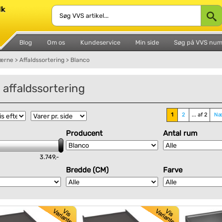
Blog
Om os
Kundeservice
Min side
Søg på VVS nu
værne
>
Affaldssortering
>
Blanco
 affaldssortering
1
2
... af 2
Næ
Producent
Antal rum
3.749,-
Bredde (CM)
Farve