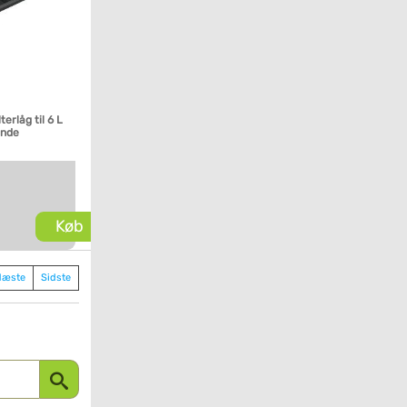
terlåg til 6 L
ande
Køb
Næste
Sidste