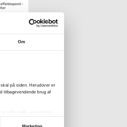
 affaldsspand -
liter
Køb
Om
 skal på siden. Herudover er
ed tilbagevendende brug af
 affaldsspand -
liter
l at måle trafik, omsætning,
målrette vores markedsføring
Marketing