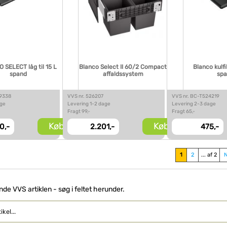
 SELECT låg til 15 L
Blanco Select II 60/2 Compact
Blanco kulfil
spand
affaldssystem
sp
29338
VVS nr. 526207
VVS nr. BC-T524219
age
Levering 1-2 dage
Levering 2-3 dage
Fragt 99,-
Fragt 65,-
Køb
Køb
0,-
2.201,-
475,-
1
2
... af 2
inde VVS artiklen - søg i feltet herunder.