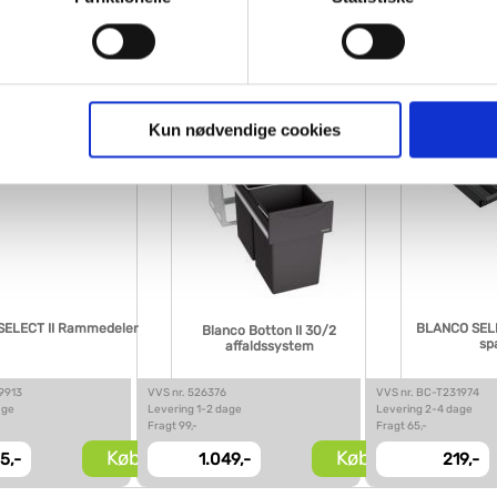
age
Levering 1-2 dage
Levering 5-10 dage
Fragt 99,-
Fragt 65,-
gne cookies og tredjeparts cookies. Ved at klikke 'Vis detaljer
Køb
Køb
4,-
1.449,-
399,-
res hjemmeside benytter.
ies, så giver du samtykke til de ovenfor nævnte formål med de
Kun nødvendige cookies
t vælge bestemte cookie-typer til og fra nedenfor. Til enhver tid e
u måtte ønske det.
vi behandler dine personoplysninger, ved at klikke
her
.
ELECT II Rammedeler
BLANCO SELEC
Blanco Botton II 30/2
sp
affaldssystem
9913
VVS nr. 526376
VVS nr. BC-T231974
age
Levering 1-2 dage
Levering 2-4 dage
Fragt 99,-
Fragt 65,-
Køb
Køb
5,-
1.049,-
219,-