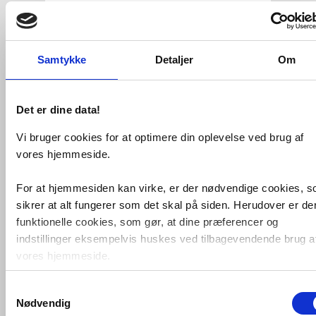
Antal
Fragt: 65,-
Fås i 2 varianter
Køb
70,-
Samtykke
Detaljer
Om
VVS-nummer:
073676321
Leveringstid:
1-2 hverdage
Retning:
T-stykke
Det er dine data!
Størrelse:
20 mm
Vi bruger cookies for at optimere din oplevelse ved brug af
Fri fragt fra 4.995,-
vores hjemmeside.
For at hjemmesiden kan virke, er der nødvendige cookies, 
iJOINT 20 mm x 3/4" Tee med nippel til
sikrer at alt fungerer som det skal på siden. Herudover er de
PEM rør
funktionelle cookies, som gør, at dine præferencer og
Montage uden adskillelse, passer
indstillinger eksempelvis huskes ved tilbagevendende brug a
til PE rør SDR17 & SDR11
vores hjemmeside.
VA godkendt, VA 1.22/19502
Vand PN16
Materiale: PP
Samtykkevalg
Foruden nødvendige og funktionelle cookies er der statistisk
Pakning: NBR (PTFE-coatet)
Nødvendig
cookies. Disse bruger vi bl.a. til at måle trafik, omsætning,
kvalitet til drikkevand