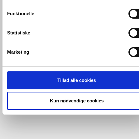
konverteringsfrekevenser og lignende. Endelig er der
Farve: Blå omløber, sort krop
marketingcookies, som vi bruger til at målrette vores
Funktionelle
markedsføring med henblik på annonceindhold, som giver
VVS-Shoppen.dk ApS
Søren Nymarks Vej 15
8270 Højbjerg
mening for den enkelte af vores kunder.
Tlf.: 87 37 40 30
CVR nr.: 28 33 18 94
mail@vvs-shoppen.dk
Handelsbetingelser
Returvarer
Statistiske
Privatlivs- og cookiepolitik
VVS-Shoppen.dk bruger både egne cookies og tredjeparts
cookies. Ved at klikke 'Vis detaljer' nedenfor kan du se hvilk
Marketing
tredjeparts cookies, som vores hjemmeside benytter.
Hvis du accepterer alle cookies, så giver du samtykke til de
ovenfor nævnte formål med de pågældende cookies. Du har
Tillad alle cookies
imidlertid også mulighed for at vælge bestemte cookie-typer t
og fra nedenfor. Til enhver tid er det ligeledes muligt, at ændr
dit samtykke, hvis du måtte ønske det.
Kun nødvendige cookies
Du kan se mere om, hvordan vi behandler dine
personoplysninger, ved at klikke
her
.