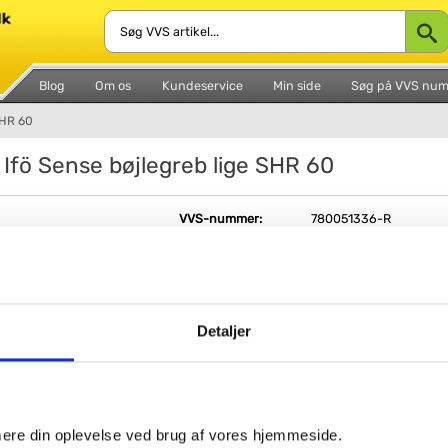
Blog
Om os
Kundeservice
Min side
Søg på VVS nu
SHR 60
 Ifö Sense bøjlegreb lige SHR 60
VVS-nummer:
780051336-R
Varenummer:
42564
Leveringstid:
1-2 hverdage
Detaljer
Fri fragt fra 4.995,-
Outletvare til nedsat pris - Kun 1 stk. tilbage ti
imere din oplevelse ved brug af vores hjemmeside.