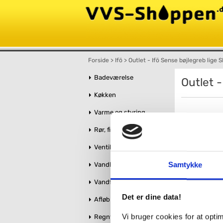
Forside
>
Ifö
>
Outlet - Ifö Sense bøjlegreb lige 
Badeværelse
Outlet -
Køkken
Varme og styring
Rør, fittings og tilbehør
Ventiler og stophaner
Samtykke
Vandbehandling
Vandforsyning
Det er dine data!
Afløb og kloak
Vi bruger cookies for at opt
Regnvandshåndtering