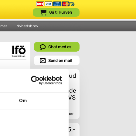
Gå til kurven
mmer
Nyhedsbrev
Chat med os
Send en mail
Et godt tilbud
Om
Indhent tilbud her
l outletpris
Fragt fra 45,-