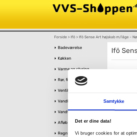
Forside
>
Ifö
>
Ifö Sense Art højskab m/låge - 
Badeværelse
Ifö Sen
Køkken
Varme og styring
Rør, fittings og tilbehør
Ventiler og stophaner
Samtykke
Vandbehandling
Vandforsyning
Det er dine data!
Afløb og kloak
Vi bruger cookies for at opt
Regnvandshåndtering