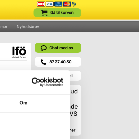
Gå til kurven
mmer
Nyhedsbrev
Chat med os
87 37 40 30
Send en mail
Et godt tilbud
Om
amin
ersiden af
Indhent tilbud her
-open