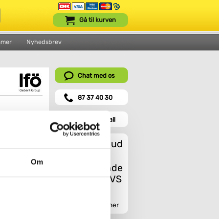
Gå til kurven
mmer
Nyhedsbrev
Chat med os
87 37 40 30
Send en mail
Et godt tilbud
Om
re- eller
, hvor du blot
Indhent tilbud her
 enkelt og