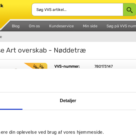
Blog
Om os
Kundeservice
Min side
Søg på VVS nu
ræ
se Art overskab - Nøddetræ
VVS-nummer:
780173147
Varenummer:
502.554.00.1
Leveringstid:
5-10 hverdage
Serie:
Ifö Sense Art
Fri fragt fra 4.995,-
Detaljer
SPAR
Ifö Sense Art overskab -
Nøddetræ melamin
10%
Væghængt overskab med 1 låge. Lågen kan høj
venstrehængsles, og der medfølger push-open
åbner lågen med et blødt tryk, hvilket giver et
imere din oplevelse ved brug af vores hjemmeside.
strømlinet look.