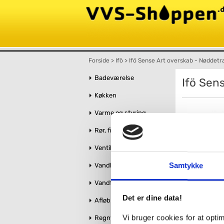
Forside
>
Ifö
>
Ifö Sense Art overskab - Nøddet
Badeværelse
Ifö Sen
Køkken
Varme og styring
Rør, fittings og tilbehør
Ventiler og stophaner
Samtykke
Vandbehandling
Vandforsyning
Det er dine data!
Afløb og kloak
Vi bruger cookies for at opt
Regnvandshåndtering