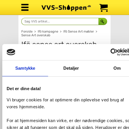
Forside
>
Ifö kampagne
>
Ifö Sense Art møbler
>
Sense Art overskab
Ifö sense art overskab
Skjul filtre
Samtykke
Detaljer
Om
Farve
Det er dine data!
Vi bruger cookies for at optimere din oplevelse ved brug af
vores hjemmeside.
For at hjemmesiden kan virke, er der nødvendige cookies, 
sikrer at alt fungerer som det skal på siden. Herudover er de