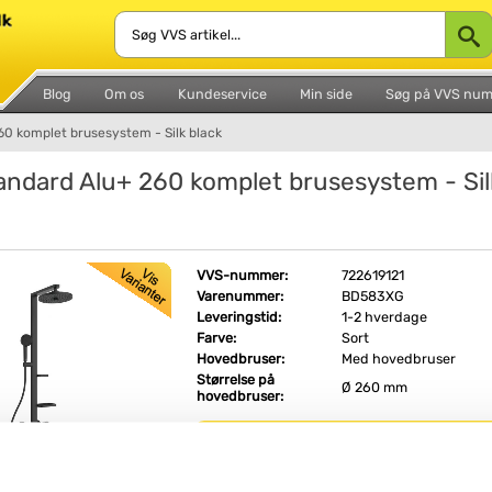
Blog
Om os
Kundeservice
Min side
Søg på VVS nu
60 komplet brusesystem - Silk black
tandard Alu+ 260 komplet brusesystem - Sil
VVS-nummer:
722619121
Varenummer:
BD583XG
Leveringstid:
1-2 hverdage
Farve:
Sort
Hovedbruser:
Med hovedbruser
Størrelse på
Ø 260 mm
hovedbruser:
Fri fragt fra 4.995,-
Ideal Standard Alu+ 260 komplet brusesystem 