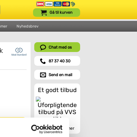
Gå til kurven
mmer
Nyhedsbrev
Chat med os
k
87 37 40 30
Send en mail
Et godt tilbud
Indhent tilbud her
- Silk black