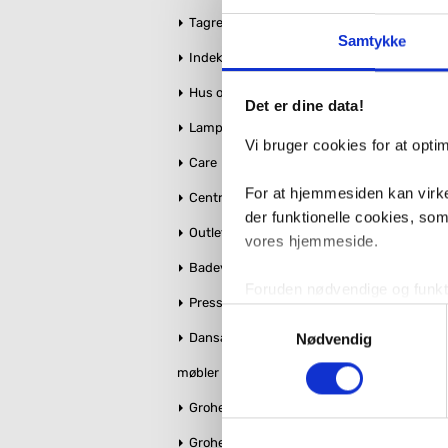
Tagrender
Samtykke
Indeklima
Antal
Fragt:
2.
Hus og Have
Det er dine data!
Lamper
Vi bruger cookies for at opt
Care
For at hjemmesiden kan virke
Centralstøvsuger
der funktionelle cookies, so
Outlet
vores hjemmeside.
Badeværelse makeover
Foruden nødvendige og funktio
Pressalit toiletsæder
konverteringsfrekevenser og 
Samtykkevalg
med henblik på annonceindhol
Dansani bruseglas &
Nødvendig
møbler
VVS-Shoppen.dk bruger både e
Grohe Essence
tredjeparts cookies, som vo
Grohe QuickFix