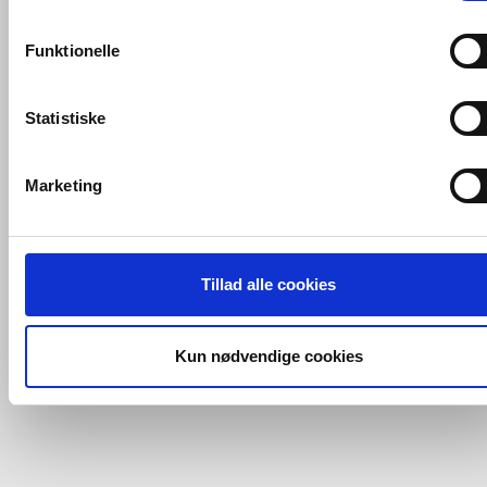
VVS artiklen her
og vi giver dig besked
konverteringsfrekevenser og lignende. Endelig er der
hurtigst muligt.
marketingcookies, som vi bruger til at målrette vores
Funktionelle
markedsføring med henblik på annonceindhold, som giver
VVS-Shoppen.dk ApS
Søren Nymarks Vej 15
8270 Højbjerg
Tlf.: 87 37 40 30
CVR nr.: 28 33 18 94
mening for den enkelte af vores kunder.
mail@vvs-shoppen.dk
Handelsbetingelser
Returvarer
Statistiske
Privatlivs- og cookiepolitik
VVS-Shoppen.dk bruger både egne cookies og tredjeparts
cookies. Ved at klikke 'Vis detaljer' nedenfor kan du se hvilk
Marketing
tredjeparts cookies, som vores hjemmeside benytter.
Hvis du accepterer alle cookies, så giver du samtykke til de
ovenfor nævnte formål med de pågældende cookies. Du har
Tillad alle cookies
imidlertid også mulighed for at vælge bestemte cookie-typer t
og fra nedenfor. Til enhver tid er det ligeledes muligt, at ændr
dit samtykke, hvis du måtte ønske det.
Kun nødvendige cookies
Du kan se mere om, hvordan vi behandler dine
personoplysninger, ved at klikke
her
.