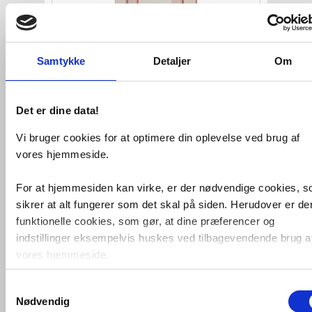
Samtykke
Detaljer
Om
Det er dine data!
Kartell by Laufen Max Beam
skammel - Rosa plast
Vi bruger cookies for at optimere din oplevelse ved brug af
VVS nr. 777658105
vores hjemmeside.
Levering 10-15 dage
Fragt 65,-
Køb
2.669,-
For at hjemmesiden kan virke, er der nødvendige cookies, 
sikrer at alt fungerer som det skal på siden. Herudover er de
funktionelle cookies, som gør, at dine præferencer og
Kan du ikke finde VVS artiklen - søg i
indstillinger eksempelvis huskes ved tilbagevendende brug a
feltet herunder.
vores hjemmeside.
Samtykkevalg
Foruden nødvendige og funktionelle cookies er der statistisk
Vi kan skaffe næsten alt,
forespørg på
Nødvendig
cookies. Disse bruger vi bl.a. til at måle trafik, omsætning,