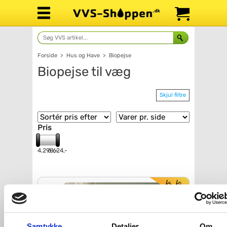
Forside
>
Hus og Have
>
Biopejse
Biopejse til væg
Skjul filtre
Pris
4.298,-
6.624,-
Samtykke
Detaljer
Om