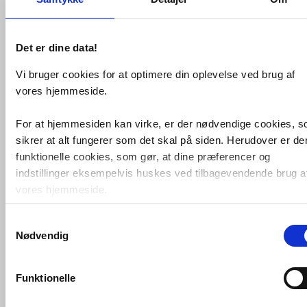
Det er dine data!
Vi bruger cookies for at optimere din oplevelse ved brug af
Treviso biopejs til væg - Sort
vores hjemmeside.
VVS nr. 2000268
Levering 1-2 dage
Fragt 65,-
For at hjemmesiden kan virke, er der nødvendige cookies, 
sikrer at alt fungerer som det skal på siden. Herudover er de
Køb
4.298,-
funktionelle cookies, som gør, at dine præferencer og
indstillinger eksempelvis huskes ved tilbagevendende brug a
vores hjemmeside.
Samtykkevalg
Foruden nødvendige og funktionelle cookies er der statistisk
Nødvendig
cookies. Disse bruger vi bl.a. til at måle trafik, omsætning,
konverteringsfrekevenser og lignende. Endelig er der
marketingcookies, som vi bruger til at målrette vores
Funktionelle
markedsføring med henblik på annonceindhold, som giver
mening for den enkelte af vores kunder.