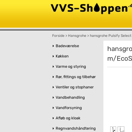
Forside
>
Hansgrohe
>
hansgrohe Pulsify Select
Badeværelse
hansgro
Køkken
m/EcoSm
Varme og styring
Rør, fittings og tilbehør
Ventiler og stophaner
Vandbehandling
Vandforsyning
Afløb og kloak
Regnvandshåndtering