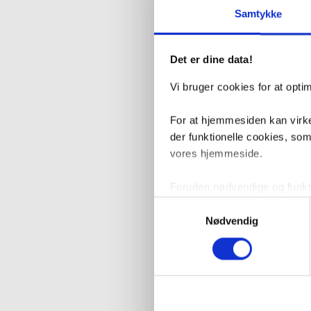
Samtykke
Det er dine data!
Vi bruger cookies for at opt
For at hjemmesiden kan virke
der funktionelle cookies, so
vores hjemmeside.
Foruden nødvendige og funktio
konverteringsfrekevenser og 
Samtykkevalg
med henblik på annonceindhol
Nødvendig
VVS-Shoppen.dk bruger både e
tredjeparts cookies, som vo
Hvis du accepterer alle cook