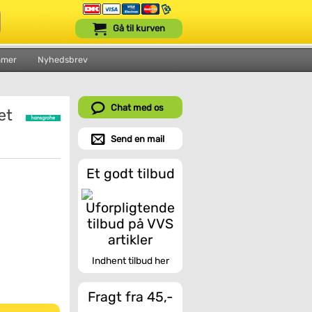
Gå til kurven
mmer
Nyhedsbrev
Chat med os
æt
Send en mail
Et godt tilbud
Indhent tilbud her
Fragt fra 45,-