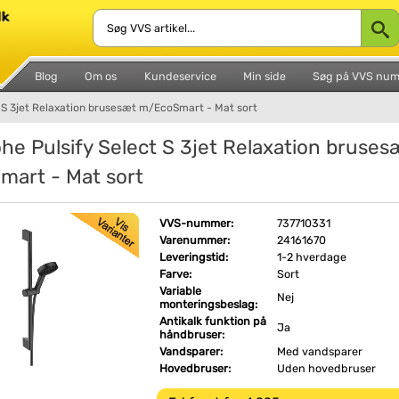
Blog
Om os
Kundeservice
Min side
Søg på VVS nu
 S 3jet Relaxation brusesæt m/EcoSmart - Mat sort
he Pulsify Select S 3jet Relaxation bruses
art - Mat sort
VVS-nummer:
737710331
Varenummer:
24161670
Leveringstid:
1-2 hverdage
Farve:
Sort
Variable
Nej
monteringsbeslag:
Antikalk funktion på
Ja
håndbruser:
Vandsparer:
Med vandsparer
Hovedbruser:
Uden hovedbruser