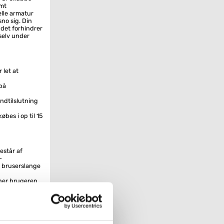
emt
elle armatur
sno sig. Din
 det forhindrer
selv under
 let at
 på
ndtilslutning
bes i op til 15
estår af
-
 bruserslange
ner brugeren
ne dråber som
er: PowderRain,
gndyse
gestråle