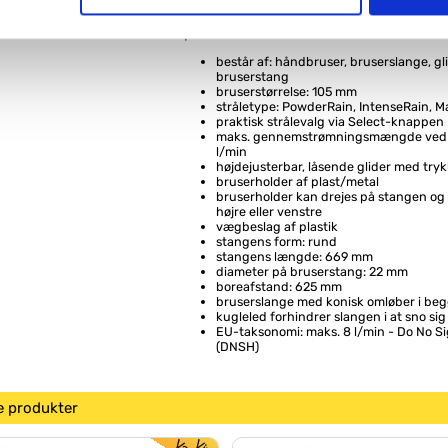
kvalitetsstandarder
t vælge bestemte cookie-typer til og fra nedenfor. Til enhver tid e
Specifikationer:
u måtte ønske det.
består af: håndbruser, bruserslange, gli
bruserstang
vi behandler dine personoplysninger, ved at klikke
her
.
bruserstørrelse: 105 mm
stråletype: PowderRain, IntenseRain, M
praktisk strålevalg via Select-knappen
maks. gennemstrømningsmængde ved 3
l/min
højdejusterbar, låsende glider med try
bruserholder af plast/metal
bruserholder kan drejes på stangen og p
højre eller venstre
vægbeslag af plastik
stangens form: rund
stangens længde: 669 mm
diameter på bruserstang: 22 mm
boreafstand: 625 mm
bruserslange med konisk omløber i be
kugleled forhindrer slangen i at sno sig
EU-taksonomi: maks. 8 l/min - Do No S
(DNSH)
e produkter