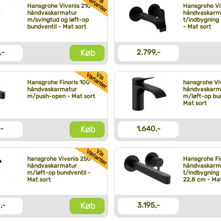
Hansgrohe Vivenis 210
Hansgrohe Vi
håndvaskarmatur
håndvaskarm
m/svingtud og løft-op
t/indbygning 
bundventil - Mat sort
- Mat sort
Køb
,-
2.799,-
Hansgrohe Finoris 100
hansgrohe Vi
håndvaskarmatur
håndvaskarm
m/push-open - Mat sort
m/løft-op bun
Mat sort
Køb
,-
1.640,-
hansgrohe Vivenis 250
Hansgrohe Fi
håndvaskarmatur
håndvaskarm
m/løft-op bundventil -
t/indbygning 
Mat sort
22,8 cm - Mat
Køb
,-
3.195,-