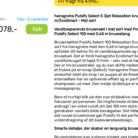
Fri fragt fra 4.995,-
hansgrohe Pulsify Select S 3jet Relaxation br
 65,-
Fås i 3 varianter
m/EcoSmart - Mat sort
078,-
Køb
Vandbesparende brusersæt i mat sort med Po
Pulsify Select 105 med 0,65 m brusestang
Brusersættet Pulsify Select 105 Relaxation Ec
sort fra hansgrohe med den 0,65 m lange bru
opfylder dit behov for et vandbesparende og d
brusebad. Det er fordi hansgrohe EcoSmart 
vandforbruget til højst 9 l/min – selv ved et hø
Der er tre brusestråler, og du kan skifte mell
at trykke på en knap (Select): hansgrohe Pow
omslutter blidt din krop i en puppe af de fine
IntenseRain har en oplivende effekt og er perfek
shampooen ud med. Den tredje stråletype er e
massagespray.
Bare et hurtigt blik på den nye stråleskive vise
fokuserer på personen. De ringformede stråle
anbragt i en cirkel rundt om det 105 mm stor
genskaber vandets blide bevægelser. Det tidl
det runde brusehoved gør Pulsify til det perfek
understregning af dit badeværelsesdesign.
Smarte detaljer, der skaber en langvarig bruse
Bruserholderen kan justeres trinløst ved hjæl