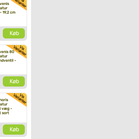
venis
atur
- 19,2 cm
Køb
venis 80
atur
dventil -
Køb
noris
atur
i væg -
 sort
Køb