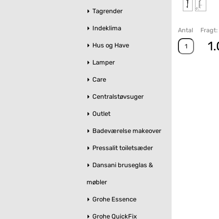
Tagrender
Indeklima
Antal
Fragt:
1.
Hus og Have
Lamper
Care
Centralstøvsuger
Outlet
Badeværelse makeover
Pressalit toiletsæder
Dansani bruseglas &
møbler
Grohe Essence
Grohe QuickFix