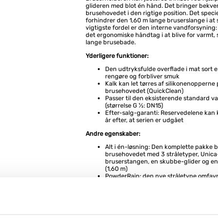
glideren med blot én hånd. Det bringer bekv
brusehovedet i den rigtige position. Det speci
forhindrer den 1,60 m lange bruserslange i at 
vigtigste fordel er den interne vandforsyning:
det ergonomiske håndtag i at blive for varmt, 
lange brusebade.
Yderligere funktioner:
Den udtryksfulde overflade i mat sort er
rengøre og forbliver smuk
Kalk kan let tørres af silikonenopperne
brusehovedet (QuickClean)
Passer til den eksisterende standard va
(størrelse G ½: DN15)
Efter-salg-garanti: Reservedelene kan kø
år efter, at serien er udgået
Andre egenskaber:
Alt i én-løsning: Den komplette pakke b
brusehovedet med 3 stråletyper, Unica
bruserstangen, en skubbe-glider og en
(1,60 m)
PowderRain: den nye stråletype omfav
som en puppe med tusindvis af mikrofi
ultrablød sommerregn
Masser af afveksling med tre stråletyp
der indhyller dig blidt, den kraftige re
IntenseRain og den afslappende massa