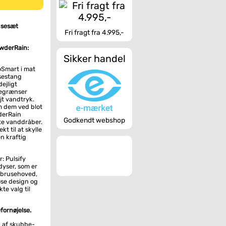
usesæt
Fri fragt fra 4.995,-
wderRain:
Sikker handel
oSmart i mat
sestang
ejligt
begrænser
jt vandtryk.
em dem ved blot
derRain
Godkendt webshop
ste vanddråber.
t til at skylle
n kraftig
r: Pulsify
dyser, som er
e brusehoved,
øse design og
te valg til
fornøjelse.
p af skubbe-