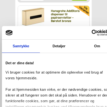
Hansgrohe AddStoris
dispenser til
papirservietter -
Børstet bronze
Køb
689,-
Samtykke
Detaljer
Om
Hansgrohe AddStoris
dispenser til
hygiejneposer -
Børstet bronze
Det er dine data!
Køb
316,-
Vi bruger cookies for at optimere din oplevelse ved brug af
vores hjemmeside.
hansgrohe AddStoris
papirholder - Børstet
For at hjemmesiden kan virke, er der nødvendige cookies, 
bronze
sikrer at alt fungerer som det skal på siden. Herudover er de
funktionelle cookies, som gør, at dine præferencer og
Køb
519,-
indstillinger eksempelvis huskes ved tilbagevendende brug a