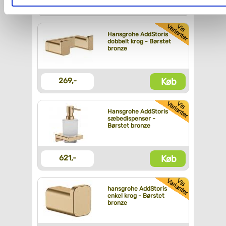
Køb
707,-
Du kan se mere om, hvordan vi behandler dine
personoplysninger, ved at klikke
her
.
Hansgrohe AddStoris
dobbelt krog - Børstet
bronze
Køb
269,-
Hansgrohe AddStoris
sæbedispenser -
Børstet bronze
Køb
621,-
hansgrohe AddStoris
enkel krog - Børstet
bronze