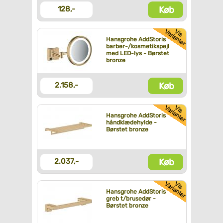
Køb
128,-
Hansgrohe AddStoris
barber-/kosmetikspejl
med LED-lys - Børstet
bronze
Køb
2.158,-
Hansgrohe AddStoris
håndklædehylde -
Børstet bronze
Køb
2.037,-
Hansgrohe AddStoris
greb t/brusedør -
Børstet bronze