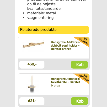
op til de højeste
kvalitetsstandarder
materiale: metal
vægmontering
Relaterede produkter
Hansgrohe AddStoris
dobbelt papirholder -
Børstet bronze
Køb
438,-
Hansgrohe AddStoris
toiletbørste - Børstet
bronze
Køb
621,-