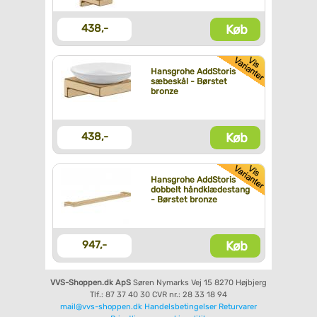
Køb
438,-
Hansgrohe AddStoris
sæbeskål - Børstet
bronze
Køb
438,-
Hansgrohe AddStoris
dobbelt håndklædestang
- Børstet bronze
Køb
947,-
VVS-Shoppen.dk ApS
Søren Nymarks Vej 15
8270 Højbjerg
Tlf.: 87 37 40 30
CVR nr.: 28 33 18 94
mail@vvs-shoppen.dk
Handelsbetingelser
Returvarer