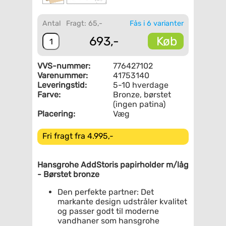
Antal
Fragt: 65,-
Fås i 6 varianter
Køb
693,-
VVS-nummer:
776427102
Varenummer:
41753140
Leveringstid:
5-10 hverdage
Farve:
Bronze, børstet
(ingen patina)
Placering:
Væg
Fri fragt fra 4.995,-
Hansgrohe AddStoris papirholder m/låg
- Børstet bronze
Den perfekte partner: Det
markante design udstråler kvalitet
og passer godt til moderne
vandhaner som hansgrohe