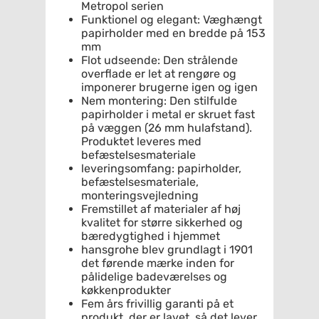
Metropol serien
Funktionel og elegant: Væghængt
papirholder med en bredde på 153
mm
Flot udseende: Den strålende
overflade er let at rengøre og
imponerer brugerne igen og igen
Nem montering: Den stilfulde
papirholder i metal er skruet fast
på væggen (26 mm hulafstand).
Produktet leveres med
befæstelsesmateriale
leveringsomfang: papirholder,
befæstelsesmateriale,
monteringsvejledning
Fremstillet af materialer af høj
kvalitet for større sikkerhed og
bæredygtighed i hjemmet
hansgrohe blev grundlagt i 1901
det førende mærke inden for
pålidelige badeværelses og
køkkenprodukter
Fem års frivillig garanti på et
produkt, der er lavet, så det lever