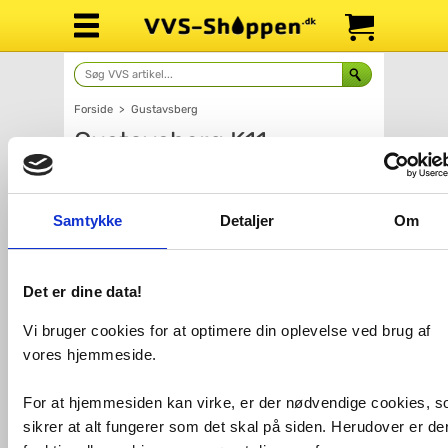
Forside
>
Gustavsberg
Gustavsberg K11
møbelknop - Mat sort
Samtykke
Detaljer
Om
Det er dine data!
Vi bruger cookies for at optimere din oplevelse ved brug af
vores hjemmeside.
For at hjemmesiden kan virke, er der nødvendige cookies, 
Antal
Fragt: 65,-
Fås i 3 varianter
sikrer at alt fungerer som det skal på siden. Herudover er de