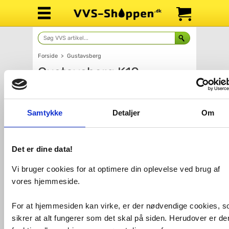
Forside
>
Gustavsberg
Gustavsberg K10
møbelgreb - Messing
Samtykke
Detaljer
Om
Det er dine data!
Vi bruger cookies for at optimere din oplevelse ved brug af
vores hjemmeside.
For at hjemmesiden kan virke, er der nødvendige cookies, 
Antal
Fragt: 65,-
Fås i 2 varianter
sikrer at alt fungerer som det skal på siden. Herudover er de