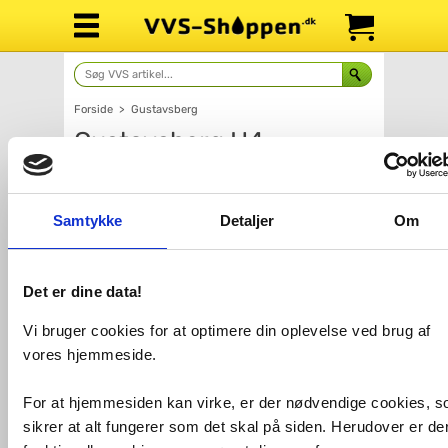
Forside
>
Gustavsberg
Gustavsberg H4
møbelgreb - Sort - CC
128 mm
Samtykke
Detaljer
Om
Det er dine data!
Vi bruger cookies for at optimere din oplevelse ved brug af
vores hjemmeside.
For at hjemmesiden kan virke, er der nødvendige cookies, 
Antal
Fragt: 99,-
Fås i 3 varianter
sikrer at alt fungerer som det skal på siden. Herudover er de