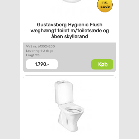
Inkl.
sæde
Gustavsberg Hygienic Flush
væghængt toilet m/toiletsæde
og
åben skyllerand
VVS nr. 613024200
Levering 1-2 dage
Fragt 99,-
Køb
1.790,-