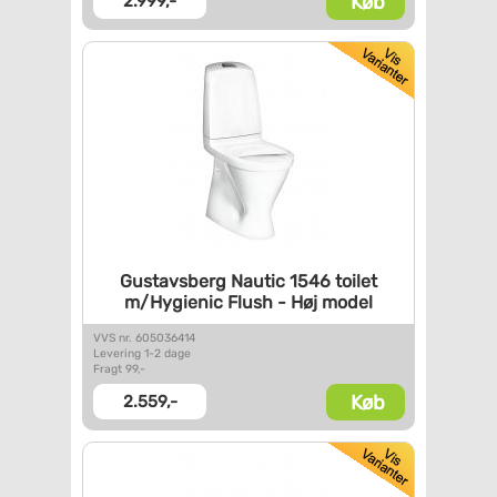
Køb
2.999,-
Gustavsberg Nautic 1546 toilet
m/Hygienic Flush - Høj model
VVS nr. 605036414
Levering 1-2 dage
Fragt 99,-
Køb
2.559,-