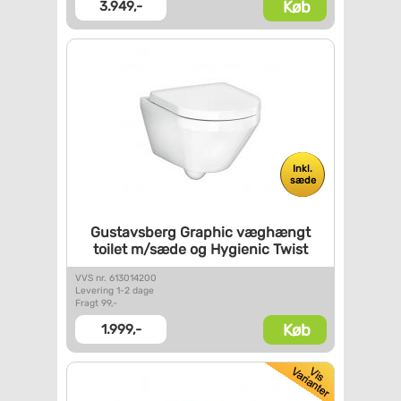
Køb
3.949,-
Inkl.
sæde
Gustavsberg Graphic væghængt
toilet m/sæde og Hygienic
Twist
VVS nr. 613014200
Levering 1-2 dage
Fragt 99,-
Køb
1.999,-