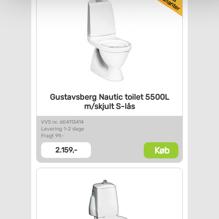
Gustavsberg Nautic toilet
5500L
m/skjult S-lås
VVS nr. 604113414
Levering 1-2 dage
Fragt 99,-
Køb
2.159,-