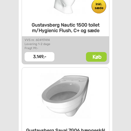
Inkl.
sæde
Gustavsberg Nautic 1500 toilet
m/Hygienic Flush, C+ og sæde
VVS nr. 604117414
Levering 1-2 dage
Fragt 99,-
Køb
3.149,-
Gustavsberg Saval 7G06
hængeskål