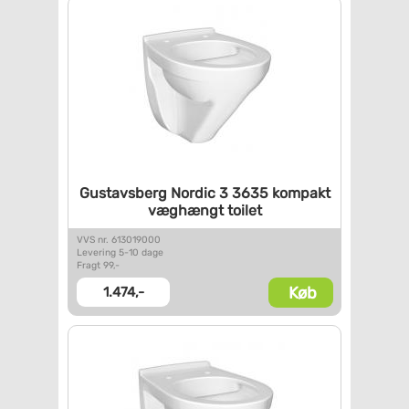
Gustavsberg Nordic 3 3635
kompakt
væghængt toilet
VVS nr. 613019000
Levering 5-10 dage
Fragt 99,-
Køb
1.474,-