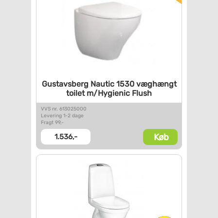
Gustavsberg Nautic 1530
væghængt
toilet m/Hygienic
Flush
VVS nr. 613025000
Levering 1-2 dage
Fragt 99,-
Køb
1.536,-