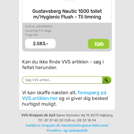
Gustavsberg Nautic 1500 toilet
m/Hygienic Flush - Til limning
VVS nr. 604119200
Levering 1-2 dage
Fragt 65,-
Køb
2.583,-
Kan du ikke finde VVS artiklen - søg i
feltet herunder.
Vi kan skaffe næsten alt,
forespørg på
VVS artiklen her
og vi giver dig besked
hurtigst muligt.
VVS-Shoppen.dk ApS
Søren Nymarks Vej 15
8270 Højbjerg
Tlf.: 87 37 40 30
CVR nr.: 28 33 18 94
mail@vvs-shoppen.dk
Handelsbetingelser
Returvarer
Privatlivs- og cookiepolitik