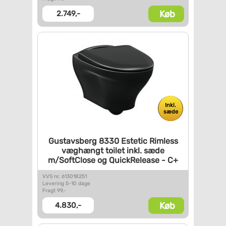
Køb
2.749,-
Inkl.
sæde
Gustavsberg 8330 Estetic
Rimless
væghængt toilet inkl.
sæde
m/SoftClose og
QuickRelease - C+
VVS nr. 613018251
Levering 5-10 dage
Fragt 99,-
Køb
4.830,-