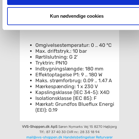
imidlertid også mulighed for at vælge bestemte cookie-typer t
og fra nedenfor. Til enhver tid er det ligeledes muligt, at ændr
Materialer: Pumpehus: Rustfrit stål
dit samtykke, hvis du måtte ønske det.
Kun nødvendige cookies
Pumpehus: EN 1.4308 Pumpehus:
ASTM 351 CF8 Løber: PES 30 % GF
Du kan se mere om, hvordan vi behandler dine
personoplysninger, ved at klikke
her
.
Omgivelsestemperatur: 0 .. 40 °C
Max. driftstryk.: 10 bar
Rørtilslutning: G 2'
Tryktrin: PN10
Indbygningslængde: 180 mm
Effektoptagelse P1: 9 .. 180 W
Maks. strømforbrug: 0.09 .. 1.47 A
Mærkespænding: 1 x 230 V
Kapslingsklasse (IEC 34-5): X4D
Isolationsklasse (IEC 85): F
Mærkat: Grundfos Blueflux Energi
(EEI): 0.19
VVS-Shoppen.dk ApS
Søren Nymarks Vej 15
8270 Højbjerg
Tlf.: 87 37 40 30
CVR nr.: 28 33 18 94
mail@vvs-shoppen.dk
Handelsbetingelser
Returvarer