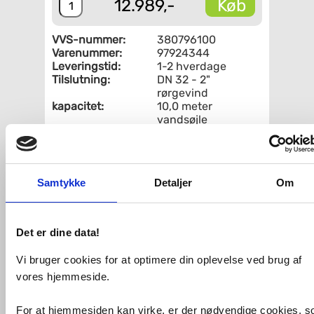
Køb
12.989,-
VVS-nummer:
380796100
Varenummer:
97924344
Leveringstid:
1-2 hverdage
Tilslutning:
DN 32 - 2"
rørgevind
kapacitet:
10,0 meter
vandsøjle
Indbygningsmål:
180 mm
Fri fragt fra 4.995,-
Samtykke
Detaljer
Om
Grundfos MAGNA3 pumpe 32-100 N,
180mm 1x230VPN6/10 DN32
Det er dine data!
Mere end blot en pumpe med en
virkningsgrad uden lige, altomfattende
Vi bruger cookies for at optimere din oplevelse ved brug af
program og indbygningsmuligheder
vores hjemmeside.
plus funktionaliteter, der erstatter
systemkomponenter er MAGNA3
særdeles velegnet til ingeniører og
For at hjemmesiden kan virke, er der nødvendige cookies, 