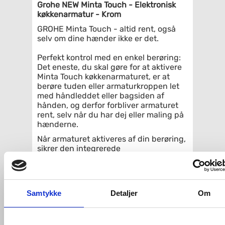
Grohe NEW Minta Touch - Elektronisk
køkkenarmatur - Krom
GROHE Minta Touch - altid rent, også
selv om dine hænder ikke er det.
Perfekt kontrol med en enkel berøring:
Det eneste, du skal gøre for at aktivere
Minta Touch køkkenarmaturet, er at
berøre tuden eller armaturkroppen let
med håndleddet eller bagsiden af
hånden, og derfor forbliver armaturet
rent, selv når du har dej eller maling på
hænderne.
Når armaturet aktiveres af din berøring,
sikrer den integrerede
skoldningsbeskyttelse, at det er koldt
vand, der løber ud af hanen. Det gør det
fuldstændig uproblematisk at betjene
armaturet og samtidig helt sikkert for
Samtykke
Detaljer
Om
børn.
GROHE Minta Touch armaturets høje
tud er ideel, når du skal fylde høje