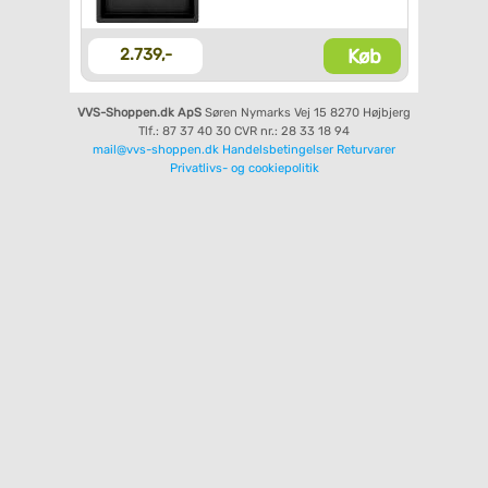
Køb
2.739,-
VVS-Shoppen.dk ApS
Søren Nymarks Vej 15
8270 Højbjerg
Tlf.: 87 37 40 30
CVR nr.: 28 33 18 94
mail@vvs-shoppen.dk
Handelsbetingelser
Returvarer
Privatlivs- og cookiepolitik