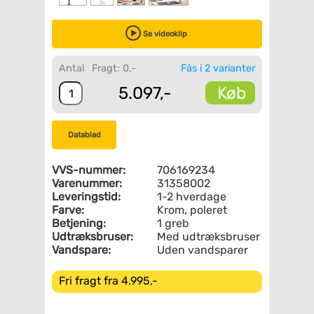
Se videoklip
Antal
Fragt: 0,-
Fås i 2 varianter
Køb
5.097,-
Datablad
VVS-nummer:
706169234
Varenummer:
31358002
Leveringstid:
1-2 hverdage
Farve:
Krom, poleret
Betjening:
1 greb
Udtræksbruser:
Med udtræksbruser
Vandspare:
Uden vandsparer
Fri fragt fra 4.995,-