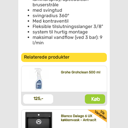
bruserstråle
med svingtud
svingradius 360°
Med kontraventil
Fleksible tilslutningsslanger 3/8"
system til hurtig montage
maksimal vandflow (ved 3 bar): 9
l/min
Relaterede produkter
Grohe Grohclean 500 ml
Køb
125,-
Blanco Dalago 6 UX
køkkenvask - Antracit