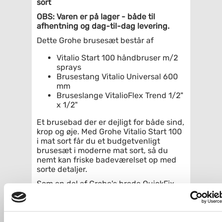
sort
OBS: Varen er på lager - både til
afhentning og dag-til-dag levering.
Dette Grohe brusesæt består af
Vitalio Start 100 håndbruser m/2
sprays
Brusestang Vitalio Universal 600
mm
Bruseslange VitalioFlex Trend 1/2"
x 1/2"
Et brusebad der er dejligt for både sind,
krop og øje. Med Grohe Vitalio Start 100
i mat sort får du et budgetvenligt
brusesæt i moderne mat sort, så du
nemt kan friske badeværelset op med
sorte detaljer.
Som en del af Grohe's brede QuickFix-
sortiment kan du endda selv montere
dit nye brusesæt - også selvom du ikke
har prøvet det før.