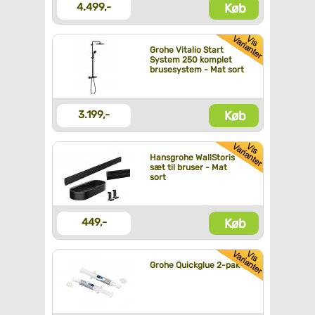
Køb
4.499,-
Grohe Vitalio Start
System 250 komplet
brusesystem - Mat sort
Køb
3.199,-
Hansgrohe WallStoris
sæt til bruser - Mat
sort
Køb
449,-
Grohe Quickglue 2-pak