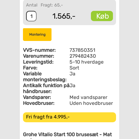
Antal
Fragt: 65,-
Køb
1.565,-
Montering
VVS-nummer:
737850351
Varenummer:
279482430
Leveringstid:
5-10 hverdage
Farve:
Sort
Variable
Ja
monteringsbeslag:
Antikalk funktion på
Ja
håndbruser:
Vandsparer:
Med vandsparer
Hovedbruser:
Uden hovedbruser
Fri fragt fra 4.995,-
Grohe Vitalio Start 100 brusesæt - Mat