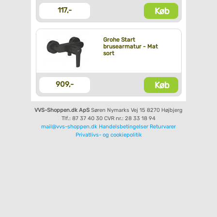
Køb
117,-
Grohe Start
brusearmatur - Mat
sort
Køb
909,-
VVS-Shoppen.dk ApS
Søren Nymarks Vej 15
8270 Højbjerg
Tlf.: 87 37 40 30
CVR nr.: 28 33 18 94
mail@vvs-shoppen.dk
Handelsbetingelser
Returvarer
Privatlivs- og cookiepolitik