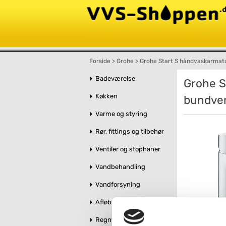
Forside
>
Grohe
>
Grohe Start S håndvaskarmat
Badeværelse
Grohe S
Køkken
bundven
Varme og styring
Rør, fittings og tilbehør
Ventiler og stophaner
Vandbehandling
Vandforsyning
Afløb og kloak
Regnvandshåndtering