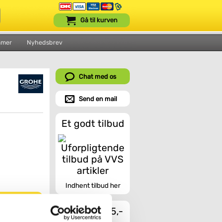
Gå til kurven
mmer
Nyhedsbrev
Chat med os
Send en mail
Et godt tilbud
Indhent tilbud her
Fragt fra 45,-