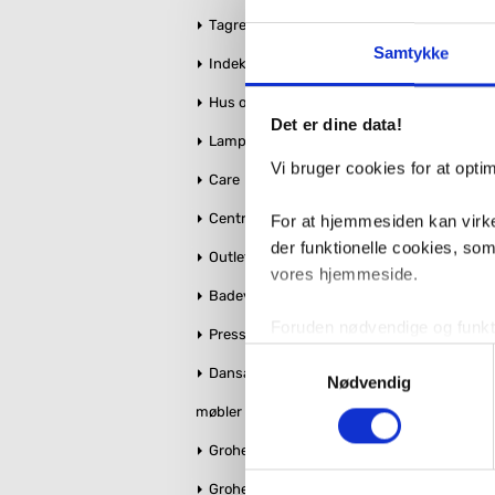
Tagrender
Samtykke
Indeklima
Hus og Have
Antal
Fragt:
Det er dine data!
Lamper
6
Vi bruger cookies for at opt
Care
Centralstøvsuger
For at hjemmesiden kan virke
Monterin
der funktionelle cookies, so
Outlet
vores hjemmeside.
Badeværelse makeover
Foruden nødvendige og funktio
Pressalit toiletsæder
konverteringsfrekevenser og 
Samtykkevalg
Dansani bruseglas &
med henblik på annonceindhol
Nødvendig
møbler
VVS-Shoppen.dk bruger både e
Grohe Essence
tredjeparts cookies, som vo
Grohe QuickFix