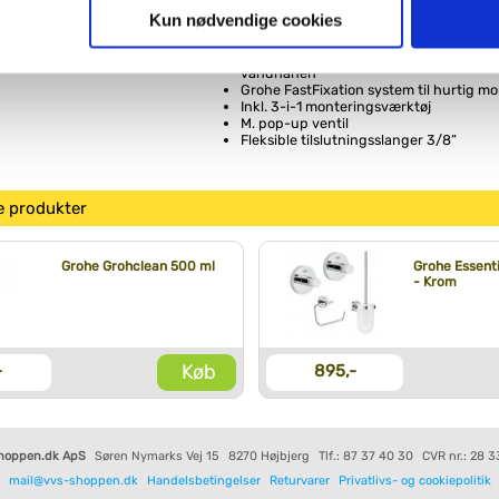
M. temperaturbegrænser
ies, så giver du samtykke til de ovenfor nævnte formål med de
Kun nødvendige cookies
Grohe Long-Life Shine-krombelægnin
Grohe Water Saving mousseur 5,7l/min
t vælge bestemte cookie-typer til og fra nedenfor. Til enhver tid e
Isolerede indre vandveje – bly- og nikkel
u måtte ønske det.
vandhanen
Grohe FastFixation system til hurtig m
Inkl. 3-i-1 monteringsværktøj
M. pop-up ventil
vi behandler dine personoplysninger, ved at klikke
her
.
Fleksible tilslutningsslanger 3/8”
e produkter
Grohe Grohclean 500 ml
Grohe Essenti
- Krom
Køb
-
895,-
hoppen.dk ApS
Søren Nymarks Vej 15
8270 Højbjerg
Tlf.: 87 37 40 30
CVR nr.: 28 3
mail@vvs-shoppen.dk
Handelsbetingelser
Returvarer
Privatlivs- og cookiepolitik