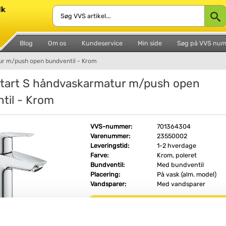
Blog
Om os
Kundeservice
Min side
Søg på VVS nu
ur m/push open bundventil - Krom
tart S håndvaskarmatur m/push open
til - Krom
VVS-nummer:
701364304
Varenummer:
23550002
Leveringstid:
1-2 hverdage
Farve:
Krom, poleret
Bundventil:
Med bundventil
Placering:
På vask (alm. model)
Vandsparer:
Med vandsparer
Fri fragt fra 4.995,-