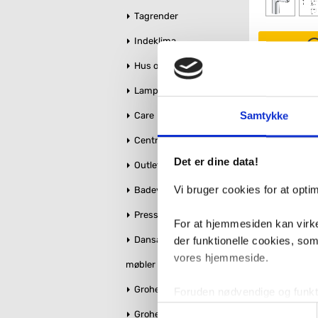
Tagrender
Indeklima
Hus og Have
Antal
Fragt:
Lamper
6
Samtykke
Care
Centralstøvsuger
Det er dine data!
Outlet
Vi bruger cookies for at opt
Badeværelse makeover
Pressalit toiletsæder
For at hjemmesiden kan virke
Dansani bruseglas &
der funktionelle cookies, so
vores hjemmeside.
møbler
Grohe Essence
Foruden nødvendige og funktio
konverteringsfrekevenser og 
Samtykkevalg
Grohe QuickFix