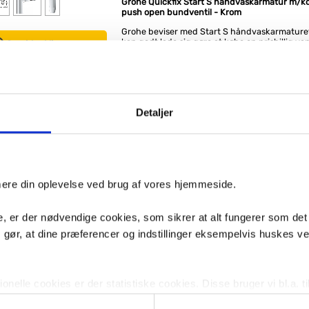
Grohe Quickfix Start S håndvaskarmatur m/ko
push open bundventil - Krom
Grohe beviser med Start S håndvaskarmaturet 
kan godt lade sig gøre at købe en prisbillig van
Se videoklip
badeværelse og stadig få høj kvalitet. For de
pris får du en moderne og enkel vandhane 
push-open bundventil, med andre ord; alt du
 65,-
Fås i 2 varianter
at gå på kompromis med udseendet.
15,-
Køb
Dette håndvask armatur har Koldstart, hvilket
Detaljer
når armaturets greb står i midterposition, ko
koldt vand ud. Dette er en energibesparende
sikrer at du ikke bruger unødigt varmt vand.
Du skal heller ikke bekymre dig om montering
armaturet. Her gør Grohe brug af sit Quick Fix
monteringssystem, der står installationen til e
eventuelt monteringsvideoen her på siden, for
imere din oplevelse ved brug af vores hjemmeside.
hvor enkelt det er.
Grohe Start S håndvaskarmatur er ikke kun el
, er der nødvendige cookies, som sikrer at alt fungerer som det
den er også praktisk. Den har en utroligt hol
belægning, der er nem at rengøre, og altid ser 
m gør, at dine præferencer og indstillinger eksempelvis huskes v
Foruden sin smarte vandsparende funktion, 
isoleret indvendigt, så du undgår bly og nikkel 
drikkevand.
nelle cookies er der statistiske cookies. Disse bruger vi bl.a. ti
Bundventilen kan åbnes og lukkes med et enke
lignende. Endelig er der marketingcookies, som vi bruger til at 
Gør det selv med Grohe Quick-fix: