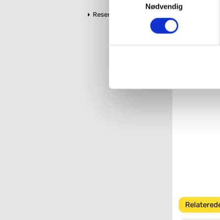
med henblik på annonceindhol
Nødvendig
Reservedele
VVS-Shoppen.dk bruger både e
tredjeparts cookies, som vo
Hvis du accepterer alle cook
imidlertid også mulighed for a
ændre i dit samtykke, hvis d
Du kan se mere om, hvordan 
Relatered