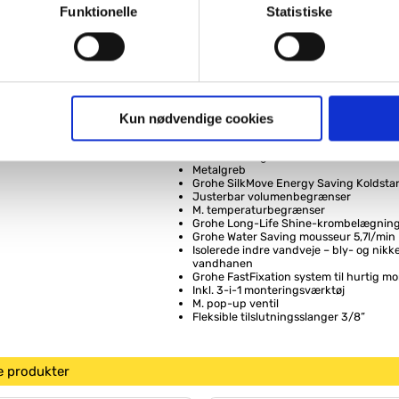
d, som giver mening for den enkelte af vores kunder.
Funktionelle
Statistiske
Dette Grohe Start håndvaskarmatur er design
smart monteringssystem, der gør det let for s
at skifte sin vandhane. Der følger både vejledn
gne cookies og tredjeparts cookies. Ved at klikke 'Vis detaljer
monteringsværktøj, Grohe Quicktool, og du ka
monteringsvideo her på siden eller ved at sc
res hjemmeside benytter.
medfølgende QR-kode.
Se hele Grohe Quick-Fix-sortimentet her
.
ies, så giver du samtykke til de ovenfor nævnte formål med de
Kun nødvendige cookies
Fakta:
t vælge bestemte cookie-typer til og fra nedenfor. Til enhver tid e
Ethulsmontage
u måtte ønske det.
Metalgreb
Grohe SilkMove Energy Saving Koldstar
Justerbar volumenbegrænser
vi behandler dine personoplysninger, ved at klikke
her
.
M. temperaturbegrænser
Grohe Long-Life Shine-krombelægnin
Grohe Water Saving mousseur 5,7l/min
Isolerede indre vandveje – bly- og nikkel
vandhanen
Grohe FastFixation system til hurtig m
Inkl. 3-i-1 monteringsværktøj
M. pop-up ventil
Fleksible tilslutningsslanger 3/8”
e produkter