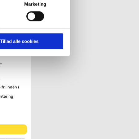
Marketing
et med et
elv den uøvede
ing, et 3-i-1
' nedenfor kan du se hvilke
n se
anne den
 pågældende cookies. Du har
Tillad alle cookies
r det ligeledes muligt, at
t
g
fri inden i
ontering