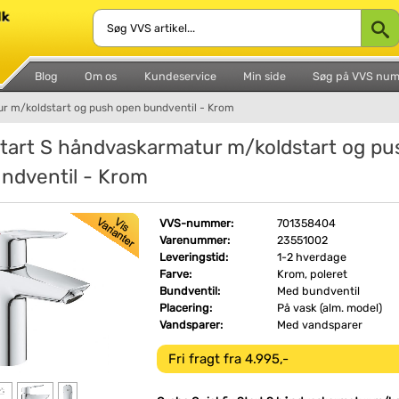
Blog
Om os
Kundeservice
Min side
Søg på VVS nu
r m/koldstart og push open bundventil - Krom
tart S håndvaskarmatur m/koldstart og pu
ndventil - Krom
VVS-nummer:
701358404
Varenummer:
23551002
Leveringstid:
1-2 hverdage
Farve:
Krom, poleret
Bundventil:
Med bundventil
Placering:
På vask (alm. model)
Vandsparer:
Med vandsparer
Fri fragt fra 4.995,-