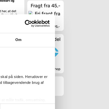
ldstart og
Fragt fra 45,-
her, at det
dhane til sit
n meget skarpe
med matchende
 behøver uden
Fri fragt fra 4.995,-
 betyder at
Sikker handel
Om
mmer der kun
 funktion som
en af
-
n leg! Se
 at se præcis
Godkendt webshop
egant at se på,
 skal på siden. Herudover er
dbar krom-
flot ud.
ed tilbagevendende brug af
er vandhanen
i dit
l at måle trafik, omsætning,
lt tryk.
målrette vores markedsføring