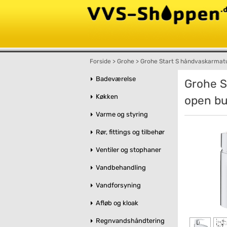
Forside
>
Grohe
>
Grohe Start S håndvaskarmatu
Badeværelse
Grohe S
Køkken
open bu
Varme og styring
Rør, fittings og tilbehør
Ventiler og stophaner
Vandbehandling
Vandforsyning
Afløb og kloak
Regnvandshåndtering