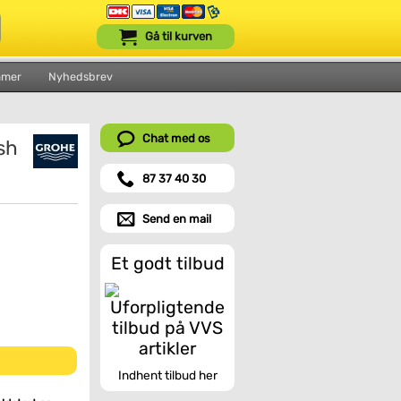
Gå til kurven
mmer
Nyhedsbrev
Chat med os
sh
87 37 40 30
Send en mail
Et godt tilbud
Indhent tilbud her